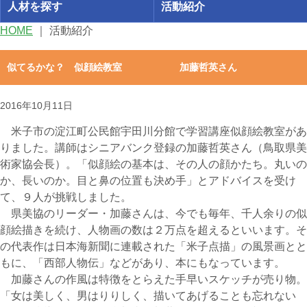
人材を探す
活動紹介
HOME
｜
活動紹介
似てるかな？ 似顔絵教室 加藤哲英さん
2016年10月11日
米子市の淀江町公民館宇田川分館で学習講座似顔絵教室があ
りました。講師はシニアバンク登録の加藤哲英さん（鳥取県美
術家協会長）。「似顔絵の基本は、その人の顔かたち。丸いの
か、長いのか。目と鼻の位置も決め手」とアドバイスを受け
て、９人が挑戦しました。
県美協のリーダー・加藤さんは、今でも毎年、千人余りの似
顔絵描きを続け、人物画の数は２万点を超えるといいます。そ
の代表作は日本海新聞に連載された「米子点描」の風景画とと
もに、「西部人物伝」などがあり、本にもなっています。
加藤さんの作風は特徴をとらえた手早いスケッチが売り物。
「女は美しく、男はりりしく、描いてあげることも忘れない