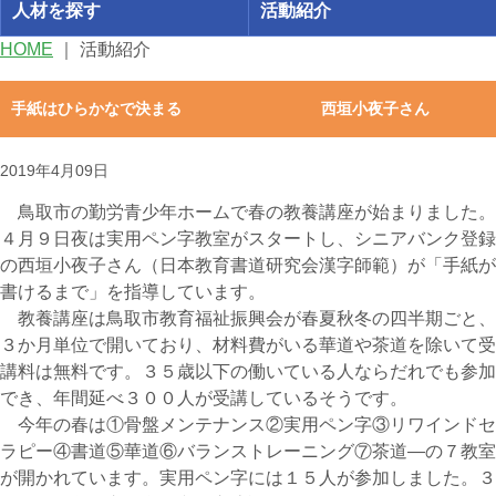
人材を探す
活動紹介
HOME
｜
活動紹介
手紙はひらかなで決まる 西垣小夜子さん
2019年4月09日
鳥取市の勤労青少年ホームで春の教養講座が始まりました。
４月９日夜は実用ペン字教室がスタートし、シニアバンク登録
の西垣小夜子さん（日本教育書道研究会漢字師範）が「手紙が
書けるまで」を指導しています。
教養講座は鳥取市教育福祉振興会が春夏秋冬の四半期ごと、
３か月単位で開いており、材料費がいる華道や茶道を除いて受
講料は無料です。３５歳以下の働いている人ならだれでも参加
でき、年間延べ３００人が受講しているそうです。
今年の春は①骨盤メンテナンス②実用ペン字③リワインドセ
ラピー④書道⑤華道⑥バランストレーニング⑦茶道―の７教室
が開かれています。実用ペン字には１５人が参加しました。３