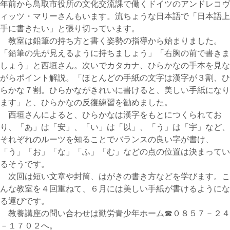
年前から鳥取市役所の文化交流課で働くドイツのアンドレコヴ
ィッツ・マリーさんもいます。流ちょうな日本語で「日本語上
手に書きたい」と張り切っています。
教室は鉛筆の持ち方と書く姿勢の指導から始まりました。
「鉛筆の先が見えるように持ちましょう」「右胸の前で書きま
しょう」と西垣さん。次いでカタカナ、ひらかなの手本を見な
がらポイント解説。「ほとんどの手紙の文字は漢字が３割、ひ
らかな７割。ひらかながきれいに書けると、美しい手紙になり
ます」と、ひらかなの反復練習を勧めました。
西垣さんによると、ひらかなは漢字をもとにつくられてお
り、「あ」は「安」、「い」は「以」、「う」は「宇」など、
それぞれのルーツを知ることでバランスの良い字が書け、
「う」「お」「な」「ふ」「む」などの点の位置は決まってい
るそうです。
次回は短い文章や封筒、はがきの書き方などを学びます。こ
んな教室を４回重ねて、６月には美しい手紙が書けるようにな
る運びです。
教養講座の問い合わせは勤労青少年ホーム☎０８５７－２４
－１７０２へ。