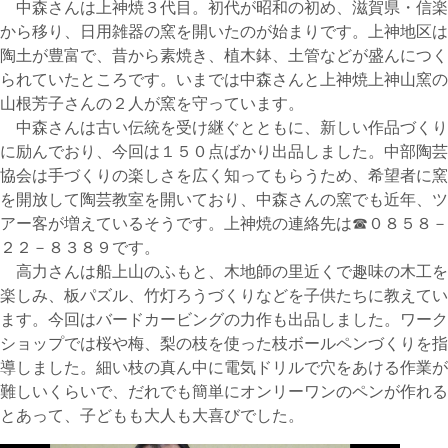
中森さんは上神焼３代目。初代が昭和の初め、滋賀県・信楽
から移り、日用雑器の窯を開いたのが始まりです。上神地区は
陶土が豊富で、昔から素焼き、植木鉢、土管などが盛んにつく
られていたところです。いまでは中森さんと上神焼上神山窯の
山根芳子さんの２人が窯を守っています。
中森さんは古い伝統を受け継ぐとともに、新しい作品づくり
に励んでおり、今回は１５０点ばかり出品しました。中部陶芸
協会は手づくりの楽しさを広く知ってもらうため、希望者に窯
を開放して陶芸教室を開いており、中森さんの窯でも近年、ツ
アー客が増えているそうです。上神焼の連絡先は☎０８５８－
２２－８３８９です。
高力さんは船上山のふもと、木地師の里近くで趣味の木工を
楽しみ、板パズル、竹灯ろうづくりなどを子供たちに教えてい
ます。今回はバードカービングの力作も出品しました。ワーク
ショップでは桜や梅、梨の枝を使った枝ボールペンづくりを指
導しました。細い枝の真ん中に電気ドリルで穴をあける作業が
難しいくらいで、だれでも簡単にオンリーワンのペンが作れる
とあって、子どもも大人も大喜びでした。