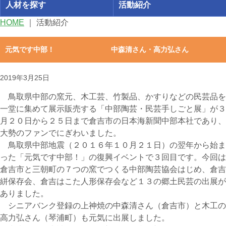
人材を探す
活動紹介
HOME
｜
活動紹介
元気です中部！ 中森清さん・高力弘さん
2019年3月25日
鳥取県中部の窯元、木工芸、竹製品、かすりなどの民芸品を
一堂に集めて展示販売する「中部陶芸・民芸手しごと展」が３
月２０日から２５日まで倉吉市の日本海新聞中部本社であり、
大勢のファンでにぎわいました。
鳥取県中部地震（２０１６年１０月２１日）の翌年から始ま
った「元気です中部！」の復興イベントで３回目です。今回は
倉吉市と三朝町の７つの窯でつくる中部陶芸協会はじめ、倉吉
絣保存会、倉吉はこた人形保存会など１３の郷土民芸の出展が
ありました。
シニアバンク登録の上神焼の中森清さん（倉吉市）と木工の
高力弘さん（琴浦町）も元気に出展しました。