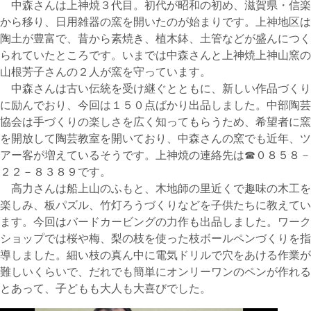
中森さんは上神焼３代目。初代が昭和の初め、滋賀県・信楽
から移り、日用雑器の窯を開いたのが始まりです。上神地区は
陶土が豊富で、昔から素焼き、植木鉢、土管などが盛んにつく
られていたところです。いまでは中森さんと上神焼上神山窯の
山根芳子さんの２人が窯を守っています。
中森さんは古い伝統を受け継ぐとともに、新しい作品づくり
に励んでおり、今回は１５０点ばかり出品しました。中部陶芸
協会は手づくりの楽しさを広く知ってもらうため、希望者に窯
を開放して陶芸教室を開いており、中森さんの窯でも近年、ツ
アー客が増えているそうです。上神焼の連絡先は☎０８５８－
２２－８３８９です。
高力さんは船上山のふもと、木地師の里近くで趣味の木工を
楽しみ、板パズル、竹灯ろうづくりなどを子供たちに教えてい
ます。今回はバードカービングの力作も出品しました。ワーク
ショップでは桜や梅、梨の枝を使った枝ボールペンづくりを指
導しました。細い枝の真ん中に電気ドリルで穴をあける作業が
難しいくらいで、だれでも簡単にオンリーワンのペンが作れる
とあって、子どもも大人も大喜びでした。