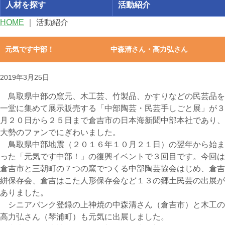
人材を探す
活動紹介
HOME
｜
活動紹介
元気です中部！ 中森清さん・高力弘さん
2019年3月25日
鳥取県中部の窯元、木工芸、竹製品、かすりなどの民芸品を
一堂に集めて展示販売する「中部陶芸・民芸手しごと展」が３
月２０日から２５日まで倉吉市の日本海新聞中部本社であり、
大勢のファンでにぎわいました。
鳥取県中部地震（２０１６年１０月２１日）の翌年から始ま
った「元気です中部！」の復興イベントで３回目です。今回は
倉吉市と三朝町の７つの窯でつくる中部陶芸協会はじめ、倉吉
絣保存会、倉吉はこた人形保存会など１３の郷土民芸の出展が
ありました。
シニアバンク登録の上神焼の中森清さん（倉吉市）と木工の
高力弘さん（琴浦町）も元気に出展しました。