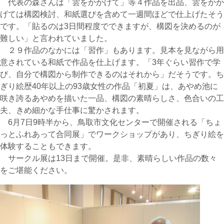
代表の森さんは「雲をかかげて」等４作品を出品、雲をかか
げては構図検討、和紙選びを含めて一週間ほどで仕上げたそう
です。「貼るのは3日間程度でできますが、構図を決めるのが
難しい」と言われていました。
２９作品のなかには「習作」もあります。見本を見ながら用
意されている和紙で作品を仕上げます。「3年ぐらい習作で学
び、自分で構図から制作できるのはそれから」だそうです。ち
ぎり絵歴40年以上の93歳女性の作品「初夏」は、あやめ池に
咲き誇るあやめを描いた一品、構図の素晴らしさ、色合いの工
夫、きめ細かな手仕事に驚かされます。
6月7日9時半から、鳥取市文化センターで開催される「ちょ
っとふれあって合同展」でワークショップがあり、ちぎり絵を
体験することもできます。
サークル展は13日まで開催。是非、素晴らしい作品の数々
をご堪能ください。