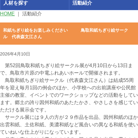
人材を探す
活動紹介
HOME
｜
活動紹介
和紙ちぎり絵をお楽しみください 鳥取和紙ちぎり絵サーク
ル 代表森文江さん
2026年4月10日
第52回鳥取和紙ちぎり絵サークル展が4月10日から13日ま
で、鳥取市片原の中電ふれあいホールで開催されます。
鳥取和紙ちぎり絵サークル（代表森文江さん）は結成55周
年を迎え毎月1回の例会のほか、小学校への出前講座や公民館
主催の教室、イベントでのワークショップなどの活動をしてい
ます。郷土の誇り因州和紙のあたたかさ、やさしさを感じてい
ただける展示会です。
サークル展には９人の方が２９作品を出品、因州和紙のほか
出雲和紙、土佐和紙、美濃和紙など風合いの異なる和紙を使い
ていねいな仕上がりになっています。