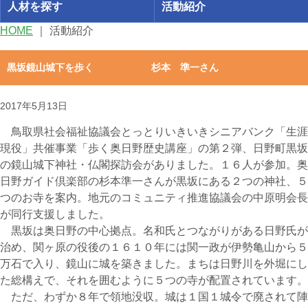
人材を探す
活動紹介
HOME
｜
活動紹介
黒坂鏡山城下を歩く 杉本 準一さん
2017年5月13日
鳥取県社会福祉協議会とっとりいきいきシニアバンク「生涯
現役」共催事業「歩く奥日野歴史講座」の第２弾、日野町黒坂
の鏡山城下神社・仏閣探訪会がありました。１６人が参加。奥
日野ガイド倶楽部の杉本準一さんが黒坂にある２つの神社、５
つのお寺を案内。地元のコミュニティ推進協議会の中原明会長
が同行支援しました。
黒坂は奥日野の中心拠点。名和氏とつながりがある日野氏が
治め、関ヶ原の役後の１６１０年には関一政が伊勢亀山から５
万石で入り、鏡山に城を築きました。まちは日野川を外堀にし
た総構えで、それを囲むように５つの寺が配置されています。
ただ、わずか８年で領地没収。城は１国１城令で廃されて陣