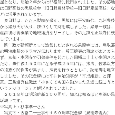
屋となり、明治２年からは郡役所に転用されました。その跡地
は日野高校の黒坂校舎（旧日野農林学校―旧日野産業高校）な
どに活用されています。
奥日野は、たたら製鉄が盛ん。黒坂には平安時代、九州豊後
から緒形氏が入り、鉄づくりで財を成しました。緒形一族は、
産鉄後は養蚕業で地域経済をリードし、その足跡を正法寺に残
しています。
関一政が祈願所として造営したとされる泉龍寺には、鳥取藩
の明治維新のドラマが伝わります。尊王攘夷の藩論がまとまら
ず、京都・本圀寺で刃傷事件を起こした因幡二十士が幽閉され
た寺。事件後１５０年になる平成２５年には、攘夷、佐幕双方
の遺族や関係者が集まり、法要を行うとともに、記念碑を建立
しました。その記念碑には平井伸治知事が「平成維新」と揮
毫。三島道秀住職は「小さくても国を動かした先達に続こうと
いうメッセージ」と解説されていました。
２０１８年は明治維新１５０周年。知れば知るほど奥深い黒
坂城下です。
※写真上：杉本準一さん
写真下：因幡二十士事件１５０周年記念碑（泉龍寺境内）