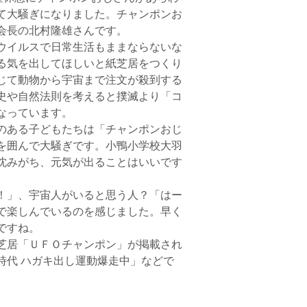
て大騒ぎになりました。チャンポンお
会長の北村隆雄さんです。
ウイルスで日常生活もままならないな
る気を出してほしいと紙芝居をつくり
じて動物から宇宙まで注文が殺到する
史や自然法則を考えると撲滅より「コ
なっています。
のある子どもたちは「チャンポンおじ
を囲んで大騒ぎです。小鴨小学校大羽
沈みがち、元気が出ることはいいです
！」、宇宙人がいると思う人？「はー
で楽しんでいるのを感じました。早く
ですね。
芝居「ＵＦＯチャンポン」が掲載され
時代 ハガキ出し運動爆走中」などで