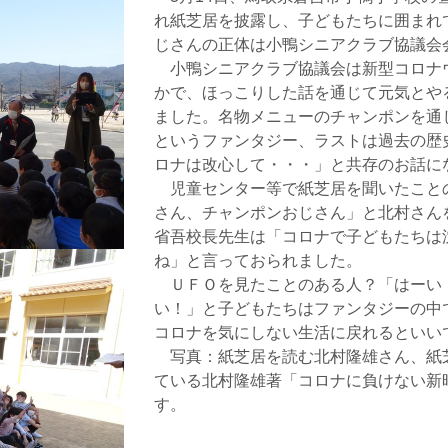
れ紙芝居を披露し、子どもたちに囲まれ
じさんの正体は小鴨シニアクラブ協議会
小鴨シニアクラブ協議会は新型コロナ
かで、ほっこりした話を通じて元気とや
ました。名物メニューのチャンポンを通
というファンタジー、ラストは過去の歴
ロナは改心して・・・」と共存のお話に
児童センター等で紙芝居を聞いたこと
さん、チャンポンおじさん」と北村さん
省吾校長先生は「コロナで子どもたちは
ね」と言っておられました。
ＵＦＯを見たことのある人？「はーい
い！」と子どもたちはファンタジーの中
コロナを気にしない生活に戻れるといい
写真：紙芝居を読む北村隆雄さん、紙
ている北村隆雄著「コロナに負けない新
す。