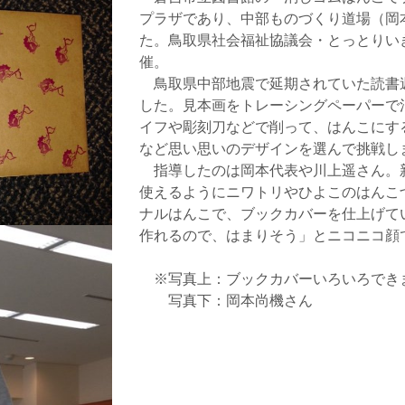
プラザであり、中部ものづくり道場（岡
た。鳥取県社会福祉協議会・とっとりい
催。
鳥取県中部地震で延期されていた読書
した。見本画をトレーシングペーパーで
イフや彫刻刀などで削って、はんこにす
など思い思いのデザインを選んで挑戦し
指導したのは岡本代表や川上遥さん。
使えるようにニワトリやひよこのはんこ
ナルはんこで、ブックカバーを仕上げて
作れるので、はまりそう」とニコニコ顔
※写真上：ブックカバーいろいろでき
写真下：岡本尚機さん