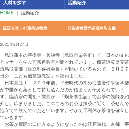
人材を探す
活動紹介
HOME
｜
活動紹介
風流を楽しむ煎茶道教室 煎茶道黄檗売茶流鳥取支部
2021年2月27日
鳥取藩主の菩提寺・興禅寺（鳥取市栗谷町）で、日本の文化
とマナーを学ぶ煎茶道教室が開かれています。煎茶道黄檗売茶
流鳥取支部（足立利喜雄会長）が開いているもので、２月２７
日の「こども煎茶道教室」を訪ねました。
日本茶は１，２００年前、平安時代の初めに遣唐使や留学僧
が中国から薬として持ち込んだのが始まりと伝えられていま
す。臨済宗の開祖・栄西が 「喫茶養生記」でお茶の効能を紹
介し、広まりました。このころのお茶は抹茶に近く、茶せんで
泡立てて飲んでいたといいます。やがて千利休が茶道を確立し
ていきます。
お茶が庶民の口に入るようになったのは江戸時代。京都・宇