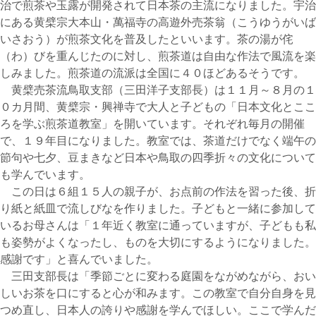
治で煎茶や玉露が開発されて日本茶の主流になりました。宇治
にある黄檗宗大本山・萬福寺の高遊外売茶翁（こうゆうがいば
いさおう）が煎茶文化を普及したといいます。茶の湯が侘
（わ）びを重んじたのに対し、煎茶道は自由な作法で風流を楽
しみました。煎茶道の流派は全国に４０ほどあるそうです。
黄檗売茶流鳥取支部（三田洋子支部長）は１１月～８月の１
０カ月間、黄檗宗・興禅寺で大人と子どもの「日本文化とここ
ろを学ぶ煎茶道教室」を開いています。それぞれ毎月の開催
で、１９年目になりました。教室では、茶道だけでなく端午の
節句や七夕、豆まきなど日本や鳥取の四季折々の文化について
も学んでいます。
この日は６組１５人の親子が、お点前の作法を習った後、折
り紙と紙皿で流しびなを作りました。子どもと一緒に参加して
いるお母さんは「１年近く教室に通っていますが、子どもも私
も姿勢がよくなったし、ものを大切にするようになりました。
感謝です」と喜んでいました。
三田支部長は「季節ごとに変わる庭園をながめながら、おい
しいお茶を口にすると心が和みます。この教室で自分自身を見
つめ直し、日本人の誇りや感謝を学んでほしい。ここで学んだ