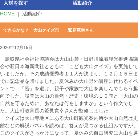
人材を探す
活動紹介
HOME
｜
活動紹介
できるかな？ 大山クイズ① 鷲見寛幸さん
2020年12月15日
鳥取県社会福祉協議会は大山山麓・日野川流域観光推進協議
会や新日本海新聞社とともに「こども大山クイズ」を実施して
いましたが、その成績優秀者１１人が決まり、１２月１５日ま
でに記念品を贈りました。夏休みの大山野外講座に代わるイベ
ントで、「密」を避け、親子や家族で大山を楽しんでもらう趣
向でした。設問は大山の自然・歴史・環境の１０問と「大山の
自然を守るために、あなたは何をしますか」という作文でし
た。大山町教育長の鷲見寛幸さんが監修しました。
クイズは大山寺地区にある大山町観光案内所や大山自然歴史
館などの解説パネルを読めば、答えが見つかる仕組みですが、
このクイズがきっかけになって、夏休みの自由研究に大山を選