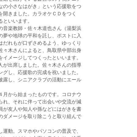
なの小さなはがき」という応援歌をつ
を開きました。カラオケＣＤをつく
るといいます。
の音楽教師・佐々木道也さん（湯梨浜
の夢や地球の平和を託し、ポストに入
はだれもが口ずさめるよう、ゆっくり
佐々木さんによると、鳥取県中部出身
をイメージしてつくったといいます。
人が出席しました。佐々木さんの指導
ングし、応援歌の完成を祝いました。
披露し、シニアクラブの活動にエール
４月から始まったものです。コロナウ
られ、それに伴って出会いや交流が減
員が友人や知人や孫などにはがきを書
のダメージを取り除こうと取り組んで
し運動。スマホやパソコンの普及で、