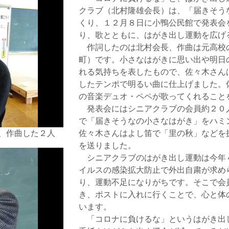
クラブ（北村隆雄会長）は、「届きそう
くり、１２月８日に小鴨公民館で発表会
り、歌とともに、はがき出し運動を広げ
作詞したのは北村会長、作曲は元高校
町）です。小さなはがきに思い出や明日
れる気持ちを表したもので、佐々木さん
したテンポで明るい曲に仕上げました。
の音楽デュオ・ペペが歌ってくれること
発表会にはシニアクラブの会員約２０
で「届きそうなの小さなはがき」をハミ
、作曲した２人
佐々木さんはよし笛で「里の秋」などを
を送りました。
シニアクラブのはがき出し運動は今年
イルスの感染拡大防止で外出自粛が求め
り、運動不足になりがちです。そこで会
き、ポストに入れに行くことで、心と体
います。
「コロナに負けるな」というはがき出