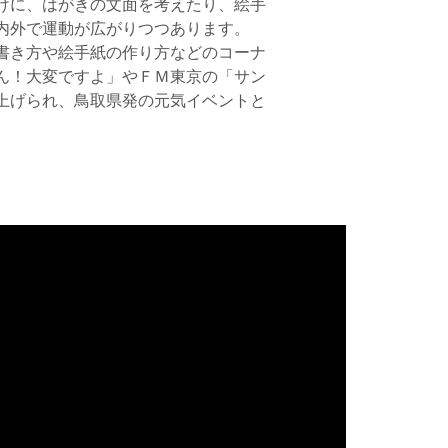
けに、はがきの文面を考えたり、絵手
内外で運動が広がりつつあります。
書き方や絵手紙の作り方などのコーナ
ん！大変ですよ」やＦＭ東京の「サン
上げられ、鳥取県発の元気イベントと