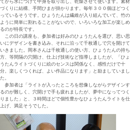
てから水につけて中身を取り出し、乾燥させて使います。素材
づくりに結構、手間ひまが掛かります。毎年３００個ほどつく
っているそうです。ひょうたんは繊維が入り組んでいて、竹の
ように簡単に割れることがないので、いろいろな加工が楽しめ
るのが特長です。
この日の講座も、参加者は好みのひょうたんを選び、思い思
いにデザインを書き込み、それに沿って千枚通しで穴を開けて
いきました。岡本さんは千枚通しの使い方、ひょうたんの持ち
方、等間隔の穴開け、仕上げ技術など指導しましたが、「ひょ
うたんライトづくりに絵のセンスは関係なく、感性だけで十
分。楽しくつくれば、よい作品になります」と励ましていまし
た。
参加者は「ライトが入ったところを想像しながらデザインす
るのが難しく、穴開けで手も疲れましたが、夢中になってつく
りました」と、３時間ほどで個性豊かなひょうたんライトを仕
上げ、満足そうでした。