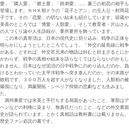
愛」「隣人愛」「郷土愛」「師弟愛」…。廉三の初恋の相手も
登場します。ＮＨＫ朝ドラの「花子とアン」の主人公・村岡花
子です。その「恋愛」の切ない結末も紹介しています。節蔵や
美喜のところでは「博愛・人類愛」。そして教育者・片山さん
の人づくり論や人生語録が、要所要所を飾っています。
この本の真骨頂は、日本の現代史に切り込み、戦争の正体を
明らかにしようとしたところでしょう。「外交の延長線に戦争
がある」とすれば、外交官兄弟の物語は好むと好まざるとにか
かわらず、戦争の真相や結末を語らなくてはならないのかもし
れません。日本はなぜ泥沼の日中戦争にのめり込んだのか。負
けるとわかっていた太平洋戦争へ突き進んだのか。その末路が
敗戦です。３００万人を超す人がなくなりました。人類初の被
爆国になり、満蒙開拓・シベリア抑留の悲劇なども生みまし
た。
満州事変では米英と手打ちする局面があったこと、軍部はア
ヘンなどの利権に染まり、無責任だったこと…などの外交裏面
史が語られています。とかく真相話は教科書には載りません。
歴史ファン必読の書です。