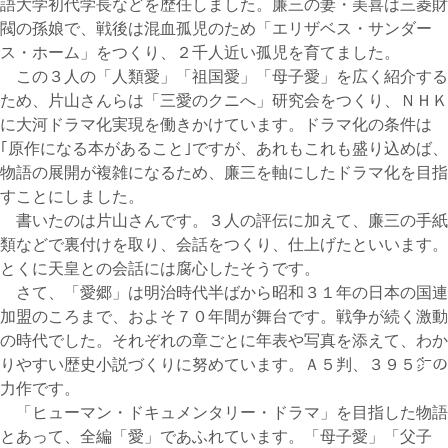
語大学初代学長などを歴任しました。廉三の妻・美喜は三菱財
閥の孫娘で、戦後は混血孤児のため「エリザベス・サンダー
ス・ホーム」をつくり、２千人近い孤児を育てました。
この３人の「人類愛」「祖国愛」「母子愛」を広く紹介する
ため、片山さんらは「三愛のクニへ」研究会をつくり、ＮＨＫ
に大河ドラマ化実現を働きかけています。ドラマ化の条件は
｢原作になる本があること｣ですが、あれもこれも盛り込めば、
物語の展開が複雑になるため、廉三を軸にしたドラマ化を目指
すことにしました。
書いたのは片山さんです。３人の評伝に加えて、廉三の手紙
類などで裏付けを取り、会話をつくり、仕上げたといいます。
とくに天皇との会話には腐心したそうです。
さて、「愛郷」は明治時代半ばから昭和３１年の日本の国連
加盟のころまで、およそ７０年間が舞台です。戦争が続く激動
の時代でした。それぞれの章ごとに年表や写真を添えて、わか
りやすい歴史小説づくりに努めています。Ａ５判、３９５㌻の
力作です。
「ヒューマン・ドキュメンタリー・ドラマ」を目指した物語
とあって、全編「愛」であふれています。「母子愛」「父子