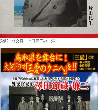
愛郷～外交官 澤田廉三の生涯～