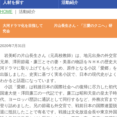
人材を探す
活動紹介
HOME
｜
活動紹介
大河ドラマ化を目指して 片山長生さん・「三愛のクニへ」研
究会
2020年7月31日
岩美町の片山長生さん（元高校教師）は、地元出身の外交官
兄弟、澤田節蔵・廉三とその妻・美喜の物語をＮＨＫの歴史大
河ドラマに取り上げてもらうため、原作となる小説「愛郷」を
出版しました。史実に基づく実名小説で、日本の現代史がよく
わかると話題になっています。
小説「愛郷」は戦後日本の国際社会への復帰に尽力した初代
国連大使・澤田廉三の一代記です。廉三は昭和天皇の皇太子時
代、ヨーロッパ歴訪に通訳として同行するなど、外務次官まで
登り詰めました。兄の節蔵も外交官で、戦前日本の国際連盟脱
退に抵抗したことで有名です。戦後は文化放送会長や東京外国