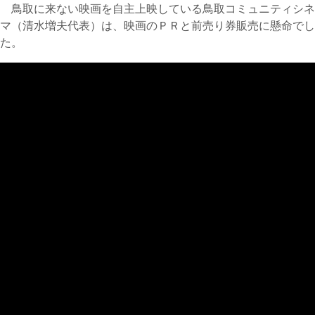
鳥取に来ない映画を自主上映している鳥取コミュニティシネ
マ（清水増夫代表）は、映画のＰＲと前売り券販売に懸命でし
た。