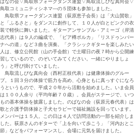
ばなの会▽鳥取県フォークダンス連盟▽鳥取流しびな真向会▽
鳥取コミュニティシネマ―の５団体も参加しました。
鳥取県フォークダンス連盟（荻原恵子会長）は「大山賛歌」
と「ふるさと」をダンスに創作して、１０人が白とピンクの衣
装で軽快に舞いました。ギターアンサンブル・アミーゴ（岸清
志代表）は９人の編成で、「ビア樽ポルカ」「リスドゥンバー
ナへの道」など３曲を演奏。「クラシックギターを楽しみたい
人は、修立公民館（山の手会館）で土曜日の夜７時から公開練
習しているので、のぞいてみてください。一緒にやりましょ
う」と呼び掛けていました。
鳥取流しびな真向会（西村正枝代表）は健康体操のグルー
プ。１回３分の体操で筋力を高め、心身ともに真っすぐになろ
うというもので、平成２０年から活動を始めました。いま会員
は１００人余り（平均年齢７０歳）。会員がステージで、いつ
もの基本体操を披露しました。のばなの会（荻原元春代表）は
歌と介護予防体操と子犬セラピーで福祉施設を回っています。
メンバーは１５人。この日は４人で訪問活動の一部を紹介しま
した。荻原さんのギターで「上を向いて歩こう」「河内おとこ
節」などをパフォーマンスし、会場に元気を届けました。