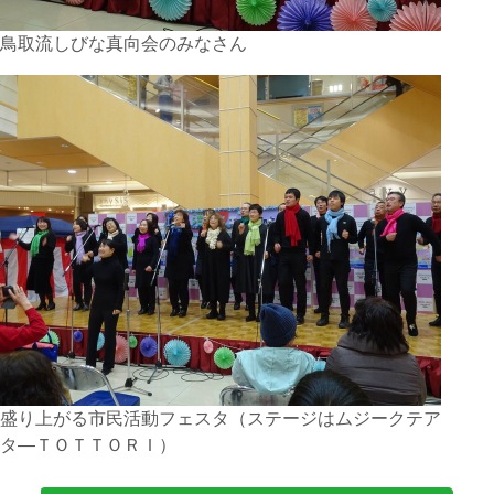
鳥取流しびな真向会のみなさん
盛り上がる市民活動フェスタ（ステージはムジークテア
タ―ＴＯＴＴＯＲＩ）