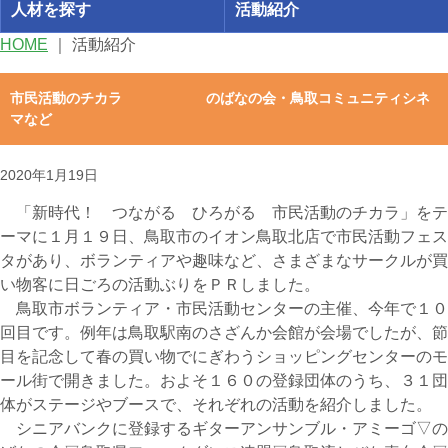
人材を探す
活動紹介
HOME
｜
活動紹介
市民活動のチカラ のばなの会・鳥取コミュニティシネ
マなど
2020年1月19日
「新時代！ つながる ひろがる 市民活動のチカラ」をテ
ーマに１月１９日、鳥取市のイオン鳥取北店で市民活動フェス
タがあり、ボランティアや趣味など、さまざまなサークルが買
い物客に日ごろの活動ぶりをＰＲしました。
鳥取市ボランティア・市民活動センターの主催、今年で１０
回目です。例年は鳥取駅南のさざんか会館が会場でしたが、節
目を記念して春の買い物でにぎわうショッピングセンターのモ
ール街で開きました。およそ１６０の登録団体のうち、３１団
体がステージやブースで、それぞれの活動を紹介しました。
シニアバンクに登録するギターアンサンブル・アミーゴ▽の