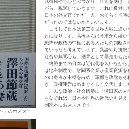
既得権や野心とぶつかり、圧迫を受け、
がら、脱退していきます。これに反対し
日本の外交官でただ一人、おそらく当時
だったのではないかといいます。
こうして日本は第二次世界大戦に追い
とになります。高橋さんは幕末から続い
恐怖が政権の中枢にある人たちの判断を
ていったと考えています。異論や対抗勢
迎合や無関心も、結果として暴走をもた
終戦までの日本は近代化を装いながら
は地主制度で、財閥系企業が産業資源を
の出身者が中枢を占め、軍部も政党もそ
き、政権運営はめまぐるしく交代しまし
こんな政治・社会情勢に「澤田家の人
をなぞれば、日本や世界の近代史も見え
副読本におススメです。
へ」のポスター