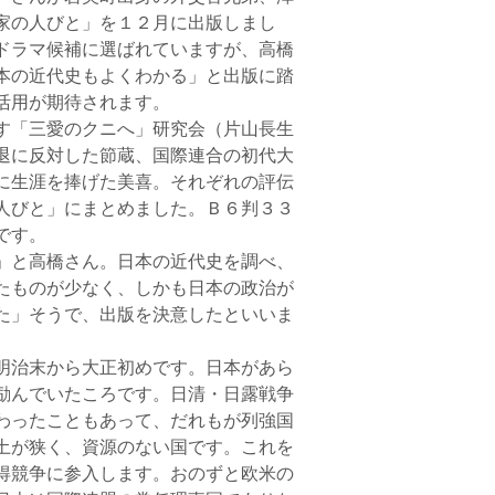
家の人びと」を１２月に出版しまし
ドラマ候補に選ばれていますが、高橋
本の近代史もよくわかる」と出版に踏
活用が期待されます。
す「三愛のクニへ」研究会（片山長生
退に反対した節蔵、国際連合の初代大
に生涯を捧げた美喜。それぞれの評伝
人びと」にまとめました。Ｂ６判３３
です。
」と高橋さん。日本の近代史を調べ、
たものが少なく、しかも日本の政治が
た」そうで、出版を決意したといいま
明治末から大正初めです。日本があら
励んでいたころです。日清・日露戦争
わったこともあって、だれもが列強国
土が狭く、資源のない国です。これを
得競争に参入します。おのずと欧米の