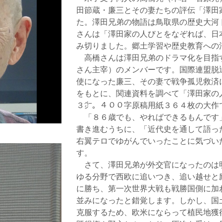
田節蔵・廉三とその妻たちの評伝「澤田
た。澤田兄弟の物語は鳥取県の歴史大河
さんは「澤田家の人びとをなぞれば、日
み切りました。郷土学習や歴史教育への
高橋さんは澤田兄弟のドラマ化を目指
さん主宰）のメンバーです。国際連盟脱
使になった廉三、その妻で戦争孤児救済
をもとに、関連資料を調べて「澤田家の
３㌻。４００字原稿用紙３６４枚の大作
「８６歳でも、やればできるもんです
書き進むうちに、「近代史を通して語っ
右翼テロでゆがんでいったことに気づい
す。
さて、澤田兄弟が外交官になったのは
ゆる分野で西欧に追いつき、追い越せと
に勝ち、第一次世界大戦も戦勝国側に加
並みになったと錯覚します。しかし、国
克服するため、欧米にならって植民地獲