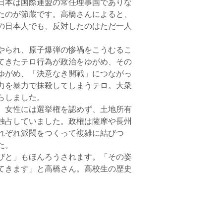
日本は国際連盟の常任理事国でありな
たのが節蔵です。高橋さんによると、
の日本人でも、反対したのはただ一人
やられ、原子爆弾の惨禍をこうむるこ
てきたテロ行為が政治をゆがめ、その
ゆがめ、「決意なき開戦」につながっ
力を暴力で抹殺してしまうテロ。大衆
らしました。
、女性には選挙権を認めず、土地所有
独占していました。政権は薩摩や長州
れぞれ派閥をつくって複雑に結びつ
た。
びと」もほんろうされます。「その姿
てきます」と高橋さん。高校生の歴史