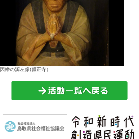
因幡の源左像(願正寺）