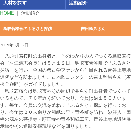
人材を探す
活動紹介
HOME
｜
活動紹介
鳥取若桜会のふるさと探訪 吉田幹男さん
2019年5月12日
八頭郡若桜町の出身者と、そのゆかりの人でつくる鳥取若桜
会（村江清志会長）は５月１２日、鳥取市青谷町で「ふるさと
探訪」を行い、全国の考古学ファンから注目される青谷上寺地
遺跡などを訪ねました。古地図コレクターの吉田幹男さん（若
桜会顧問）がガイドしました。
鳥取若桜会は鳥取市やその周辺で暮らす町出身者でつくって
いるもので、７０年近く続いており、会員は約１５０人いま
す。毎年、会員の交流を兼ねて「ふるさと」探訪を行ってお
り、今年は２０人余りが和紙の里・青谷町を訪ね、妙好人・因
幡の源左の菩提寺・願正寺や青谷和紙工房、青谷上寺地遺跡展
示館やその遺跡発掘現場などを回りました。