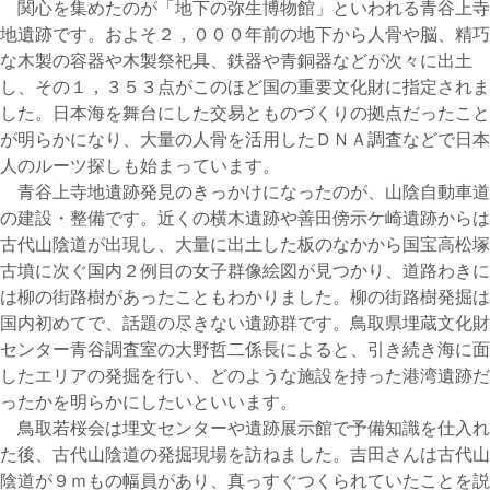
関心を集めたのが「地下の弥生博物館」といわれる青谷上寺
地遺跡です。およそ２，０００年前の地下から人骨や脳、精巧
な木製の容器や木製祭祀具、鉄器や青銅器などが次々に出土
し、その１，３５３点がこのほど国の重要文化財に指定されま
した。日本海を舞台にした交易とものづくりの拠点だったこと
が明らかになり、大量の人骨を活用したＤＮＡ調査などで日本
人のルーツ探しも始まっています。
青谷上寺地遺跡発見のきっかけになったのが、山陰自動車道
の建設・整備です。近くの横木遺跡や善田傍示ケ崎遺跡からは
古代山陰道が出現し、大量に出土した板のなかから国宝高松塚
古墳に次ぐ国内２例目の女子群像絵図が見つかり、道路わきに
は柳の街路樹があったこともわかりました。柳の街路樹発掘は
国内初めてで、話題の尽きない遺跡群です。鳥取県埋蔵文化財
センター青谷調査室の大野哲二係長によると、引き続き海に面
したエリアの発掘を行い、どのような施設を持った港湾遺跡だ
ったかを明らかにしたいといいます。
鳥取若桜会は埋文センターや遺跡展示館で予備知識を仕入れ
た後、古代山陰道の発掘現場を訪ねました。吉田さんは古代山
陰道が９ｍもの幅員があり、真っすぐつくられていたことを説