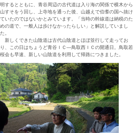
明するとともに、青谷周辺の古代道は入り海の関係で横木から
山すそをう回し、上寺地を通った後、山越えで伯耆の国へ抜け
ていたのではないかとみています。「当時の幹線道は納税のた
めの道で、一般人は歩けなかったらしい」と解説していまし
た。
新しくできた山陰道は古代山陰道とほぼ並行して走ってお
り、この日はちょうど青谷ＩＣ―鳥取西ＩＣの開通日。鳥取若
桜会も早速、新しい山陰道を利用して帰路につきました。