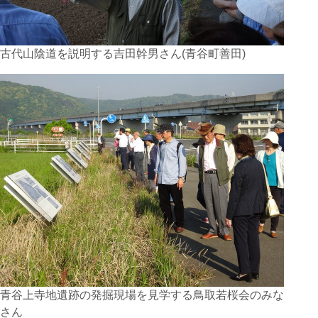
古代山陰道を説明する吉田幹男さん(青谷町善田)
青谷上寺地遺跡の発掘現場を見学する鳥取若桜会のみな
さん