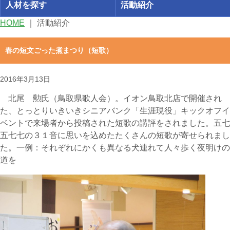
人材を探す
活動紹介
HOME
｜
活動紹介
春の短文ごった煮まつり（短歌）
2016年3月13日
北尾 勲氏（鳥取県歌人会）。イオン鳥取北店で開催され
た、とっとりいきいきシニアバンク「生涯現役」キックオフイ
ベントで来場者から投稿された短歌の講評をされました。五七
五七七の３１音に思いを込めたたくさんの短歌が寄せられまし
た。一例：それぞれにかくも異なる犬連れて人々歩く夜明けの
道を