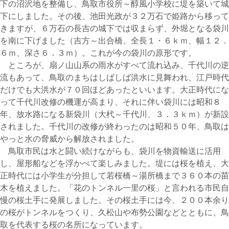
下の沼沢地を整備し、鳥取市役所～醇風小学校に堤を築いて城
下にしました。その後、池田光政が３２万石で姫路から移って
きますが、６万石の長吉の城下では収まらず、外堀となる袋川
を南に下げました（吉方～出合橋、全長１・６ｋｍ、幅１２．
６ｍ、深さ６．３ｍ）。これが今の袋川の原形です。
ところが、扇ノ山山系の雨水がすべて流れ込み、千代川の逆
流もあって、鳥取のまちはしばしば洪水に見舞われ、江戸時代
だけでも大洪水が７０回ほどあったといいます。大正時代にな
って千代川改修の機運が高まり、それに伴い袋川には昭和８
年、放水路になる新袋川（大杙～千代川、３．３ｋｍ）が新設
されました。千代川の改修が終わったのは昭和５０年、鳥取は
やっと水の脅威から解放されました。
鳥取市民は水と闘い続けながらも、袋川を物資輸送に活用
し、屋形船などを浮かべて楽しみました。堤には桜を植え、大
正時代には小学生が分担して若桜橋～湯所橋まで３６０本の苗
木を植えました。「花のトンネル一里の桜」と言われる市民自
慢の桜土手に発展しました。その桜土手には今、２００本余り
の桜がトンネルをつくり、久松山や布勢公園などとともに、鳥
取を代表する桜の名所になっています。