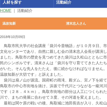
人材を探す
活動紹介
HOME
｜
活動紹介
温故知新 清末忠人さん
2018年10月09日
鳥取市民大学の社会講座「袋川今昔物語」が１０月９日、市
文化センターであり、自然に親しむ会の清末忠人会長が講演し
ました。鳥取市の歴史を見つめてきた袋川は久松山とともに市
民のシンボルです。清末さんは「袋川を守り育ててきた人たち
がいた。そんな先人をたたえ、後に続かなければなりません。
温故知新が大切です」と訴えました。
袋川は扇ノ山が源流。国府町の雨滝、殿ダム、宮ノ下を経て
鳥取市の中心市街地を抜け、浜坂で千代川とつながる一級河川
です（２８．４ｋｍ）。鳥取市街地の部分は人工につくられた
川で、まちの発展に合わせて３度、その河道を変えました。
最初は関ケ原の戦いの後、鳥取城に池田長吉が入り、久松山