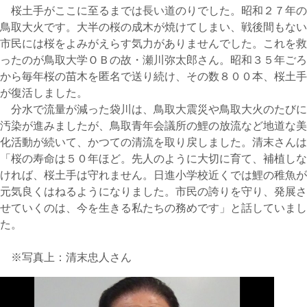
桜土手がここに至るまでは長い道のりでした。昭和２７年の
鳥取大火です。大半の桜の成木が焼けてしまい、戦後間もない
市民には桜をよみがえらす気力がありませんでした。これを救
ったのが鳥取大学ＯＢの故・瀬川弥太郎さん。昭和３５年ごろ
から毎年桜の苗木を匿名で送り続け、その数８００本、桜土手
が復活しました。
分水で流量が減った袋川は、鳥取大震災や鳥取大火のたびに
汚染が進みましたが、鳥取青年会議所の鯉の放流など地道な美
化活動が続いて、かつての清流を取り戻しました。清末さんは
「桜の寿命は５０年ほど。先人のように大切に育て、補植しな
ければ、桜土手は守れません。日進小学校近くでは鯉の稚魚が
元気良くはねるようになりました。市民の誇りを守り、発展さ
せていくのは、今を生きる私たちの務めです」と話していまし
た。
※写真上：清末忠人さん