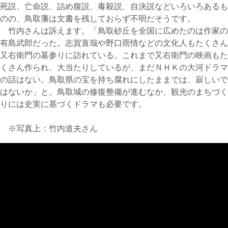
死説、亡命説、詰め腹説、毒殺説、自決説などいろいろあるも
のの、鳥取藩は文書を残しておらず不明だそうです。
竹内さんは訴えます。「鳥取砂丘を全国に広めたのは作家の
有島武郎だった。志賀直哉や野口雨情などの文化人もたくさん
又右衛門の墓参りに訪れている。これまで又右衛門の映画もた
くさん作られ、大当たりしているが、まだＮＨＫの大河ドラマ
の話はない。鳥取県の宝を持ち腐れにしたままでは、寂しいで
はないか」と。鳥取城の修復整備が進むなか、観光のまちづく
りには史実に基づくドラマも必要です。
※写真上：竹内道夫さん