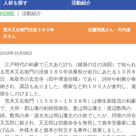
人材を探す
活動紹介
HOME
｜
活動紹介
荒木又右衛門没後３８０年 佐藤翔風さん・竹内道
夫さん
2018年10月08日
江戸時代の剣豪で三大あだ討ち（鍵屋の辻の決闘）で知られ
る荒木又右衛門の没後３８０年供養祭が命日にあたる１０月８
日、鳥取市の玄忠寺（田中博道住職）であり、詩吟や剣舞が奉
納され、講話もありました。檀家など約１００人が参列し、遺
徳をしのびました。
荒木又右衛門（１５９９～１６３８年）は柳生新陰流の剣豪
で、大和・郡山藩の剣術指南役。妻は岡山藩士・渡辺数馬の
姉。数馬の弟・源太夫は岡山藩主の小姓でしたが、同僚の河合
又五郎に殺され、又五郎は切腹命令を無視して旗本安藤家に逃
げ込み、外様大名と旗本が対立する事件に発展しました。