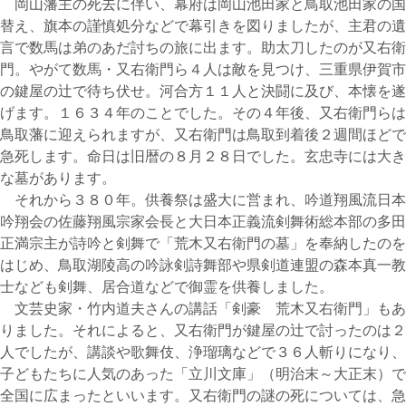
岡山藩主の死去に伴い、幕府は岡山池田家と鳥取池田家の国
替え、旗本の謹慎処分などで幕引きを図りましたが、主君の遺
言で数馬は弟のあだ討ちの旅に出ます。助太刀したのが又右衛
門。やがて数馬・又右衛門ら４人は敵を見つけ、三重県伊賀市
の鍵屋の辻で待ち伏せ。河合方１１人と決闘に及び、本懐を遂
げます。１６３４年のことでした。その４年後、又右衛門らは
鳥取藩に迎えられますが、又右衛門は鳥取到着後２週間ほどで
急死します。命日は旧暦の８月２８日でした。玄忠寺には大き
な墓があります。
それから３８０年。供養祭は盛大に営まれ、吟道翔風流日本
吟翔会の佐藤翔風宗家会長と大日本正義流剣舞術総本部の多田
正満宗主が詩吟と剣舞で「荒木又右衛門の墓」を奉納したのを
はじめ、鳥取湖陵高の吟詠剣詩舞部や県剣道連盟の森本真一教
士なども剣舞、居合道などで御霊を供養しました。
文芸史家・竹内道夫さんの講話「剣豪 荒木又右衛門」もあ
りました。それによると、又右衛門が鍵屋の辻で討ったのは２
人でしたが、講談や歌舞伎、浄瑠璃などで３６人斬りになり、
子どもたちに人気のあった「立川文庫」（明治末～大正末）で
全国に広まったといいます。又右衛門の謎の死については、急