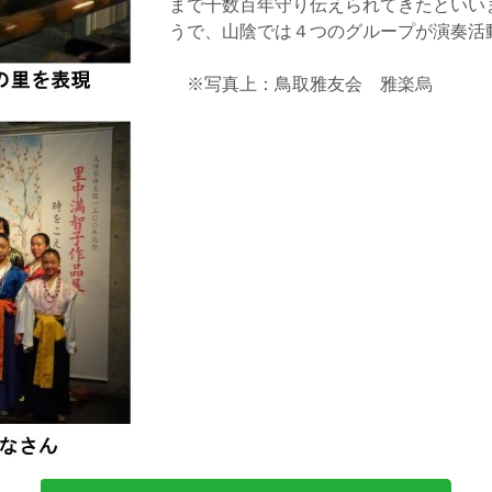
まで千数百年守り伝えられてきたといい
うで、山陰では４つのグループが演奏活
※写真上：鳥取雅友会 雅楽烏