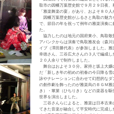
取市の因幡万葉歴史館で９月２９日夜、
「雅楽舞楽の宴」があり、およそ８０人
因幡万葉歴史館がふるさと鳥取の魅力
で、節目の年を祝って例年の雅楽演奏に
た。
協力したのは地元の国府東小、鳥取敬
アバンクからは演奏で鳥取雅友会（森川
イブ（澤田勝代表）が参加しました。雅
幸徳さん、三谷広大さんの３人で編成し
２０人余りで制作しました。
舞台はおよそ３０分。家持と坂上大嬢
だ「新しき年の初めの初春の今日降る雪
詠やナレーションに合わせて幻想的なダ
の創作劇を飾ったのが雅楽烏のＢＧＭ雅
き）・篳篥（ひちりき）などの楽器を駆
世界を演出しました。
三谷さんらによると、雅楽は日本古来
てきた音楽が融合して平安時代に完成し