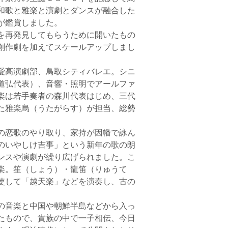
和歌と雅楽と演劇とダンスが融合した
が鑑賞しました。
を再発見してもらうために開いたもの
創作劇を加えてスケールアップしまし
愛高演劇部、鳥取シティバレエ。シニ
道弘代表）、音響・照明でアールファ
楽は若手奏者の森川代表はじめ、三代
た雅楽烏（うたがらす）が担当、総勢
の恋歌のやり取り、家持が因幡で詠ん
のいやしけ吉事」という新年の歌の朗
ンスや演劇が繰り広げられました。こ
楽。笙（しょう）・龍笛（りゅうて
使して「越天楽」などを演奏し、古の
の音楽と中国や朝鮮半島などから入っ
たもので、貴族の中で一子相伝、今日