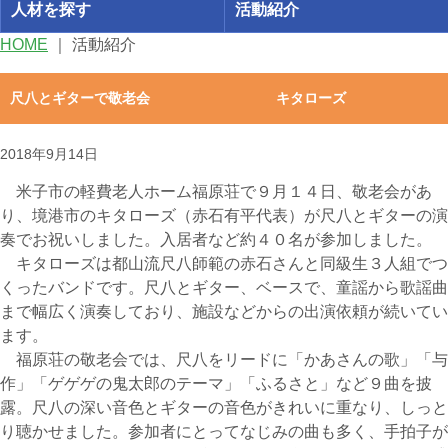
人材を探す
活動紹介
HOME
｜
活動紹介
尺八とギターで敬老会 キタローズ
2018年9月14日
米子市の軽費老人ホーム福原荘で９月１４日、敬老会があ
り、境港市のキタローズ（赤石有平代表）が尺八とギターの演
奏でお祝いしました。入居者など約４０名が参加しました。
キタローズは都山流尺八師範の赤石さんと同級生３人組でつ
くったバンドです。尺八とギター、ベースで、童謡から歌謡曲
まで幅広く演奏しており、施設などからの出演依頼が続いてい
ます。
福原荘の敬老会では、尺八をリードに「かあさんの歌」「与
作」「ゲゲゲの鬼太郎のテーマ」「ふるさと」など９曲を披
露。尺八の深い音色とギターの音色がきれいに重なり、しっと
り聴かせました。参加者にとってなじみの曲も多く、手拍子が