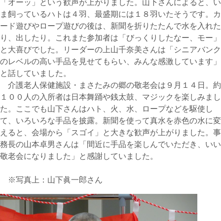
「オーッ」という歓声が上がりました。山下さんによると、い
ま飼っているハトは４羽、最盛期には１８羽いたそうです。カ
ード遊びやロープ遊びの後は、新聞を折りたたんで水を入れた
り、出したり。これまた参加者は「びっくりしたなー、モー」
と大喜びでした。リーダーの上山千奈美さんは「シニアバンク
のレベルの高い手品を見せてもらい、みんな感激しています」
と話していました。
介護老人保健施設・まさたみの郷の敬老会は９月１４日。約
１００人の入所者は日本舞踊や銭太鼓、マジックを楽しみまし
た。ここでも山下さんはハト、火、水、ロープなどを駆使し
て、いろいろな手品を披露。新聞を使って真水を赤色の水に変
えると、会場から「スゴイ」と大きな歓声が上がりました。事
務長の山本卓男さんは「間近に手品を楽しんでいただき、いい
敬老会になりました」と感謝していました。
※写真上：山下眞一郎さん