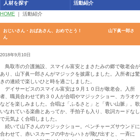
人材を探す
活動紹介
HOME
｜
活動紹介
おじいさん・おばあさん、おめでとう！ 山下眞一郎さ
ん
2018年9月10日
鳥取市の介護施設、スマイル富安とまさたみの郷で敬老会が
あり、山下眞一郎さんがマジックを披露しました。入所者は驚
きの連続で楽しいひと時を過ごしました。
デイサービスのスマイル富安は９月１０日が敬老会。入所
者、職員合わせて約３０人が合唱やマジックショー、カラオケ
などを楽しみました。合唱は「ふるさと」と「青い山脈」。歌
いなれている楽曲とあってか、手拍子も入り、歌詞カードなし
で元気よく合唱しました。
続いて山下さんのマジックショー。ベンチャーズサウンドに
合わせて、赤いスカーフの中からハトが飛び出すと、一斉に