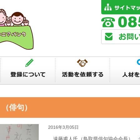
り（俳句）
2016年3月05日
遠藤甫人氏（鳥取県俳句協会会長）。