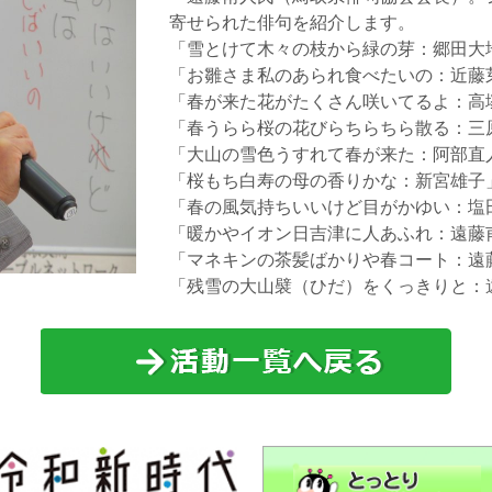
寄せられた俳句を紹介します。
「雪とけて木々の枝から緑の芽：郷田大
「お雛さま私のあられ食べたいの：近藤
「春が来た花がたくさん咲いてるよ：高
「春うらら桜の花びらちらちら散る：三
「大山の雪色うすれて春が来た：阿部直
「桜もち白寿の母の香りかな：新宮雄子
「春の風気持ちいいけど目がかゆい：塩
「暖かやイオン日吉津に人あふれ：遠藤
「マネキンの茶髪ばかりや春コート：遠
「残雪の大山襞（ひだ）をくっきりと：