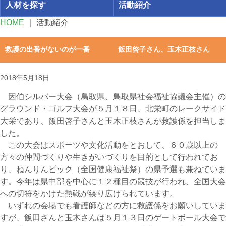
人材を探す
活動紹介
HOME
｜
活動紹介
救護の出番がないのが一番 飯田啓子さん、玉木正枝さん
2018年5月18日
因伯シルバー大会（鳥取県、鳥取県社会福祉協議会主催）の
グラウンド・ゴルフ大会が５月１８日、北栄町のレークサイド
大栄であり、飯田啓子さんと玉木正枝さんが救護係を担当しま
した。
この大会はスポーツや文化活動をとおして、６０歳以上の
方々の仲間づくりや生きがいづくりを目的として行われてお
り、ねんりんピック（全国健康福祉祭）の県予選も兼ねていま
す。今年は県中部を中心に１２種目の競技が行われ、全国大会
への切符をかけた熱戦が繰り広げられています。
いずれの会場でも看護師などの方に救護係をお願いしていま
すが、飯田さんと玉木さんは５月１３日のゲートボール大会で