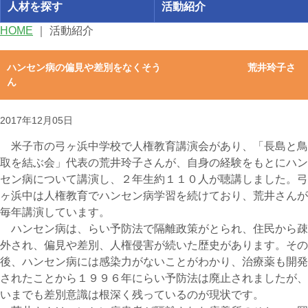
人材を探す
活動紹介
HOME
｜
活動紹介
ハンセン病の偏見や差別をなくそう 荒井玲子さ
ん
2017年12月05日
米子市の弓ヶ浜中学校で人権教育講演会があり、「長島と鳥
取を結ぶ会」代表の荒井玲子さんが、自身の経験をもとにハン
セン病について講演し、２年生約１１０人が聴講しました。弓
ヶ浜中は人権教育でハンセン病学習を続けており、荒井さんが
毎年講演しています。
ハンセン病は、らい予防法で隔離政策がとられ、住民から疎
外され、偏見や差別、人権侵害が続いた歴史があります。その
後、ハンセン病には感染力がないことがわかり、治療薬も開発
されたことから１９９６年にらい予防法は廃止されましたが、
いまでも差別意識は根深く残っているのが現状です。