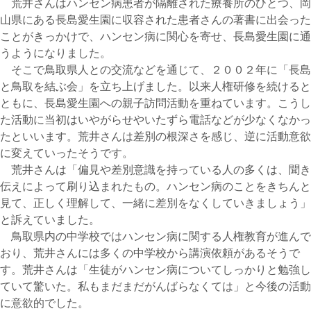
荒井さんはハンセン病患者が隔離された療養所のひとつ、岡
山県にある長島愛生園に収容された患者さんの著書に出会った
ことがきっかけで、ハンセン病に関心を寄せ、長島愛生園に通
うようになりました。
そこで鳥取県人との交流などを通じて、２００２年に「長島
と鳥取を結ぶ会」を立ち上げました。以来人権研修を続けると
ともに、長島愛生園への親子訪問活動を重ねています。こうし
た活動に当初はいやがらせやいたずら電話などが少なくなかっ
たといいます。荒井さんは差別の根深さを感じ、逆に活動意欲
に変えていったそうです。
荒井さんは「偏見や差別意識を持っている人の多くは、聞き
伝えによって刷り込まれたもの。ハンセン病のことをきちんと
見て、正しく理解して、一緒に差別をなくしていきましょう」
と訴えていました。
鳥取県内の中学校ではハンセン病に関する人権教育が進んで
おり、荒井さんには多くの中学校から講演依頼があるそうで
す。荒井さんは「生徒がハンセン病についてしっかりと勉強し
ていて驚いた。私もまだまだがんばらなくては」と今後の活動
に意欲的でした。