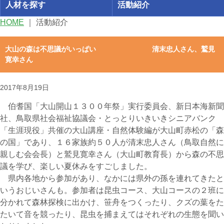
人材を探す
活動紹介
HOME
｜
活動紹介
大山の森は不思議がいっぱい 清末忠人さん、鷲見
寛幸さん
2017年8月19日
伯耆国「大山開山１３００年祭」実行委員会、新日本海新聞
社、鳥取県社会福祉協議会・とっとりいきいきシニアバンク
「生涯現役」共催の大山講座・自然体験編が大山町赤松の「森
の国」であり、１６家族約５０人が清末忠人さん（鳥取自然に
親しむ会会長）と鷲見寛幸さん（大山町教育長）から森の不思
議を学び、楽しい夏休みをすごしました。
県内各地から参加があり、なかには県外の孫を連れてきたと
いうおじいさんも。参加者は昆虫コース、大山コースの２班に
分かれて森林探検に出かけ、笹舟をつくったり、クズの葉をた
たいて音を競ったり、昆虫を捕まえてはそれぞれの生態を聞い