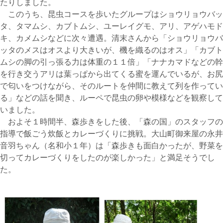
たりしました。
このうち、昆虫コースを歩いたグループはショウリョウバッ
タ、タマムシ、カブトムシ、ユーレイグモ、アリ、アゲハモド
キ、カメムシなどに次々遭遇。清末さんから「ショウリョウバ
ッタのメスはオスより大きいが、機を織るのはオス」「カブト
ムシの脚の引っ張る力は体重の１１倍」「ナナカマドなどの幹
を行き交うアリは葉っぱから出てくる蜜を運んでいるが、お尻
で匂いをつけながら、そのルートを仲間に教えて列を作ってい
る」などの話を聞き、ルーペで昆虫の卵や模様などを観察して
いました。
およそ１時間半、森歩きをした後、「森の国」のスタッフの
指導で飯ごう炊飯とカレーづくりに挑戦。大山町御来屋の永井
音羽ちゃん（名和小１年）は「森歩きも面白かったが、野菜を
切ってカレーづくりをしたのが楽しかった」と満足そうでし
た。