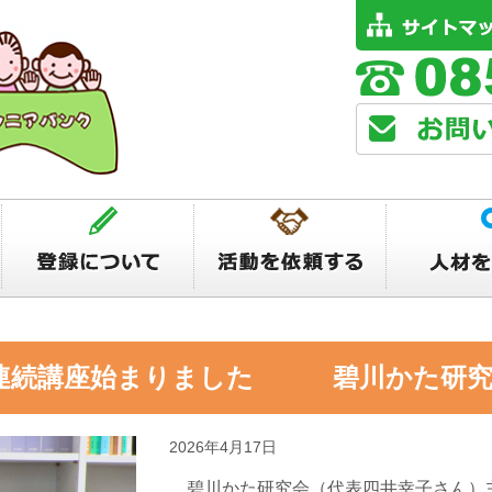
 連続講座始まりました 碧川かた研究
2026年4月17日
碧川かた研究会（代表四井幸子さん）主