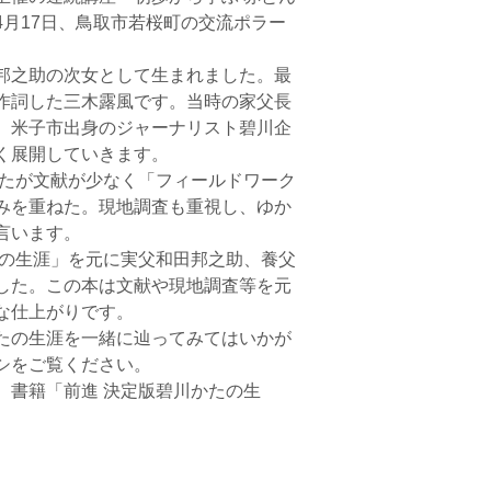
月17日、鳥取市若桜町の交流ポラー
邦之助の次女として生まれました。最
作詞した三木露風です。当時の家父長
、米子市出身のジャーナリスト碧川企
く展開していきます。
したが文献が少なく「フィールドワーク
みを重ねた。現地調査も重視し、ゆか
言います。
の生涯」を元に実父和田邦之助、養父
した。この本は文献や現地調査等を元
な仕上がりです。
たの生涯を一緒に辿ってみてはいかが
シをご覧ください。
書籍「前進 決定版碧川かたの生