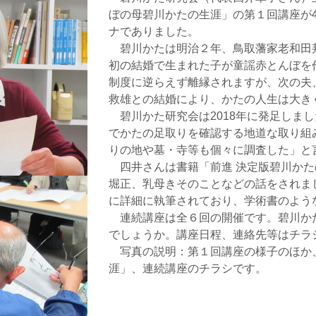
ぼの母碧川かたの生涯」の第１回講座が4
ナでありました。
碧川かたは明治２年、鳥取藩家老和田
初の結婚で生まれた子が童謡赤とんぼを
制度に逆らえず離縁されますが、次の夫
救雄との結婚により、かたの人生は大き
碧川かた研究会は2018年に発足しま
でかたの足取りを確認する地道な取り組
りの地や墓・寺等も個々に調査した」と
四井さんは書籍「前進 決定版碧川かた
堀正、乳母きそのことなどの話をされま
に詳細に執筆されており、学術書のよう
連続講座は全６回の開催です。碧川か
でしょうか。講座日程、連絡先等はチラ
写真の説明：第１回講座の様子のほか、
涯」、連続講座のチラシです。