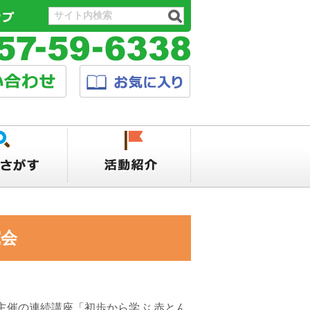
会
催の連続講座「初歩から学ぶ 赤とん