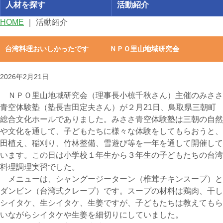
人材を探す
活動紹介
HOME
｜
活動紹介
台湾料理おいしかったです ＮＰＯ里山地域研究会
2026年2月21日
ＮＰＯ里山地域研究会（理事長小椋千秋さん）主催のみささ
青空体験塾（塾長吉田定夫さん）が２月21日、鳥取県三朝町
総合文化ホールでありました。みささ青空体験塾は三朝の自然
や文化を通して、子どもたちに様々な体験をしてもらおうと、
田植え、稲刈り、竹林整備、雪遊び等を一年を通して開催して
います。この日は小学校１年生から３年生の子どもたちの台湾
料理調理実習でした。
メニューは、シャングージーターン（椎茸チキンスープ）と
ダンビン（台湾式クレープ）です。スープの材料は鶏肉、干し
シイタケ、生シイタケ、生姜ですが、子どもたちは教えてもら
いながらシイタケや生姜を細切りにしていました。