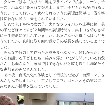
クレープはネギ入りの生地をフライパンで焼き、コーン、チ
ーズ、ハムなどを入れて焼き上げます。子どもたちが作れるよ
うに、そしておいしく食べられるように調理は簡単に、香辛料
は使わない等の工夫をされていました。
初めて包丁を持つ女の子、大きなフライパンを上手に扱う男
の子など様々ですが２時間半の調理時間を、集中力を切らさず
に一生懸命に楽しんでいました。お父さんやお母さんは心配そ
うでしたが、真剣に取り組む我が子の成長を感じているようで
した。
みんなで協力して作ったお昼を食べながら、難しかったとこ
ろをお話する子どもたち、笑みを浮かべながら聞いているお父
さん、お母さんと、家庭ではできないひと時を過ごし満足そう
な参加者のみなさんでした。
その後、台湾文化の体験として伝統的な遊び「台湾コマ」を
みんなんでしましたが、苦労してコマが回ったときの笑顔に、
みなさんが拍手を送っていました。