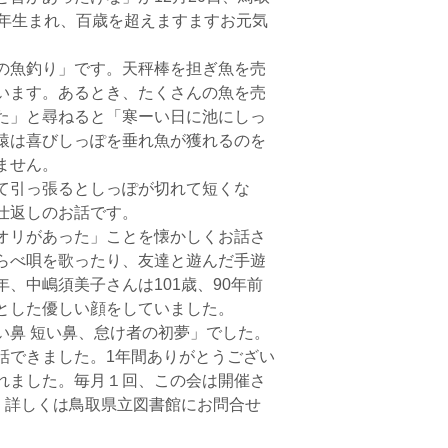
3年生まれ、百歳を超えますますお元気
の魚釣り」です。天秤棒を担ぎ魚を売
います。あるとき、たくさんの魚を売
た」と尋ねると「寒ーい日に池にしっ
猿は喜びしっぽを垂れ魚が獲れるのを
ません。
て引っ張るとしっぽが切れて短くな
仕返しのお話です。
オリがあった」ことを懐かしくお話さ
らべ唄を歌ったり、友達と遊んだ手遊
、中嶋須美子さんは101歳、90年前
とした優しい顔をしていました。
鼻 短い鼻、怠け者の初夢」でした。
できました。1年間ありがとうござい
れました。毎月１回、この会は開催さ
。詳しくは鳥取県立図書館にお問合せ