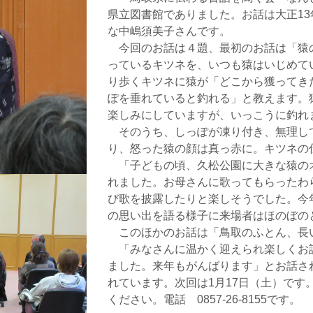
県立図書館でありました。お話は大正1
な中嶋須美子さんです。
今回のお話は４題、最初のお話は「猿
っているキツネを、いつも猿はいじめて
り歩くキツネに猿が「どこから獲ってき
ぽを垂れていると釣れる」と教えます。
楽しみにしていますが、いっこうに釣れ
そのうち、しっぽが凍り付き、無理し
り、怒った猿の顔は真っ赤に。キツネの
「子どもの頃、久松公園に大きな猿の
れました。お母さんに歌ってもらったわ
び歌を披露したりと楽しそうでした。今年
の思い出を語る様子に来場者はほのぼの
このほかのお話は「鳥取のふとん、長い
「みなさんに温かく迎えられ楽しくお話
ました。来年もがんばります」とお話さ
れています。次回は1月17日（土）です
ください。電話 0857-26-8155です。