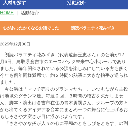
人材を探す
活動紹介
HOME
｜
活動紹介
心があったかくなるお話でした 朗読バラエティ花みずき
2025年12月06日
朗読バラエティ花みずき（代表遠藤玉恵さん）の公演が12
月6日、鳥取県倉吉市のエースパック未来中心小ホールであり
ました。毎年開催されている公演を楽しみにしている方も多く
今年も例年同様満席で、約２時間の熱演に大きな拍手が送られ
ました。
今公演は「マッチ売りのグランマたち」、いつもながら主役
は地域のグランマ達。毎週２回、３時間の稽古を欠かしませ
ん。脚本・演出は倉吉市在住の青木勇嗣さん。グループの方々
から出てくるアイデアを台本にまとめ一つの舞台に仕上げるお
もしろさや大変さが目に浮かぶようです。
「ささやかな炎が人々の心に平和のともしびをともす」の副