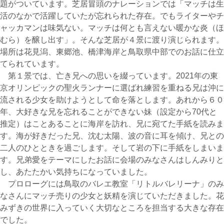
題がついています。芝居冒頭のナレーションでは「マッチは生
活のなかで活躍していたが忘れられた存在。でもライターやチ
ャッカマンは味気ない。マッチは何とも言えない暖かな炎（ほ
むら）を醸し出す」。そんな芝居が４景に渡り演じられます。
場所は花見潟、東郷池、橋津海岸と鳥取県中部でのお話に仕立
てられています。
第１景では、亡き兄への思いを綴っています。2021年の東
京オリンピックの聖火ランナーに選ばれ練習を重ねる兄は沖に
流される少女を助けようとして命を落とします。あれから６０
年、大好きな兄を忘れることができない妹（設定から70代と
推定）はことあることに海岸を訪れ、兄に宛てた手紙を読みま
す。海が好きだった兄、沈む太陽、波の音に耳を傾け、兄との
二人のひとときを過ごします。そして岩の下に手紙をしまいま
す。兄弟愛をテーマにしたお話に会場のみなさんはしんみりと
し、あたたかい気持ちになっていました。
プロローグには鳥取のバレエ教室「リトルバレリーナ」のみ
なさんにマッチ売りの少女と妖精を演じていただきました。花
みずきの世界に入っていく大切なところを担当する大きな存在
でした。