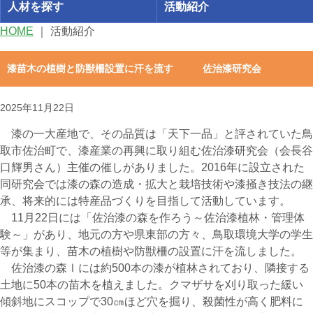
人材を探す
活動紹介
HOME
｜
活動紹介
漆苗木の植樹と防獣柵設置に汗を流す 佐治漆研究会
2025年11月22日
漆の一大産地で、その品質は「天下一品」と評されていた鳥
取市佐治町で、漆産業の再興に取り組む佐治漆研究会（会長谷
口輝男さん）主催の催しがありました。2016年に設立された
同研究会では漆の森の造成・拡大と栽培技術や漆掻き技法の継
承、将来的には特産品づくりを目指して活動しています。
11月22日には「佐治漆の森を作ろう～佐治漆植林・管理体
験～」があり、地元の方や県東部の方々、鳥取環境大学の学生
等が集まり、苗木の植樹や防獣柵の設置に汗を流しました。
佐治漆の森Ⅰには約500本の漆が植林されており、隣接する
土地に50本の苗木を植えました。クマザサを刈り取った緩い
傾斜地にスコップで30㎝ほど穴を掘り、殺菌性が高く肥料に