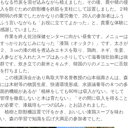
もなる竹炭を混ぜ込みながら植えました。その後、鹿や猪の侵
入を防ぐための防獣柵を鉄筋を支柱にして設置しました。２時
間弱の作業でしたがかなりの重労働で、20人の参加者はふう
ふう言いながらも「お役に立ててよかった」と、貴重な体験に
感謝していました。
作業を終え佐治保健センターに向かい昼食です。メニューは
すっかりおなじみになった「漆鶏（オッタク）」です。太さが
２、３㎝の漆の枝を煮込みエキスを取り、鶏肉、ネギ、生姜、
人参などを入れたスープはあっさりしていて滋養強壮効果は抜
群です。炊き立ての新米とキムチ、韓国のりのメニューに舌鼓
を打ちました。
この後講演会があり鳥取大学名誉教授の山本福壽さんは、森
には木材等の物質生産、快適環境形成、水源涵養等の８つの多
面的機能があるが「植林をしても60年は収入がない。そして
管理を徹底しないと木は育たない」「その間に収入を得ること
が必要で、漆栽培も一つの試み」とお話されました。
植樹と防獣柵設置で汗をかき、おいしい漆鶏スープを味わ
い、森の学習で知識を広げ大満足の参加者でした。