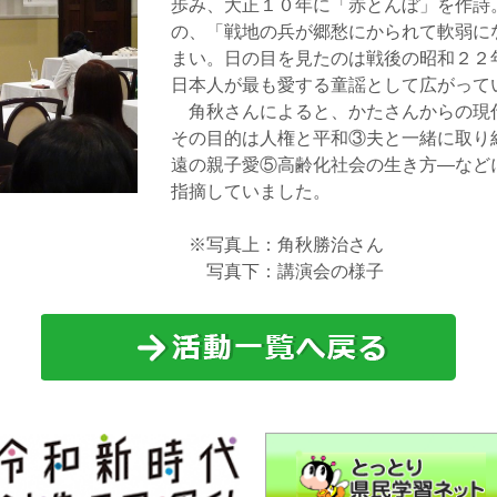
歩み、大正１０年に「赤とんぼ」を作詩
の、「戦地の兵が郷愁にかられて軟弱に
まい。日の目を見たのは戦後の昭和２２
日本人が最も愛する童謡として広がって
角秋さんによると、かたさんからの現
その目的は人権と平和③夫と一緒に取り
遠の親子愛⑤高齢化社会の生き方―など
指摘していました。
※写真上：角秋勝治さん
写真下：講演会の様子