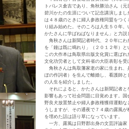
トパレス倉吉であり、角秋勝治さん（元
碧川かたの生涯について記念講演しまし
は４８歳のときに婦人参政権同盟をつく
り組み始めた。そのころは人生５０年。
かたさんに学ばねばなりません」と力説
角秋さんは新聞記者時代、２０年にわ
を「鐘は既に鳴れり」（２０１２年）と
この大作本は鳥取県出版文化賞に選ばれ
文化功労者として文科省の大臣表彰を受
角秋さんは鳥取藩家老の家に生まれ、
ぼの作詞者）を生んで離婚し、看護師と
の人生を紹介しました。
それによると、かたさんは新聞記者と
影響もあって社会問題に目覚めます。国
野良犬放置禁止や婦人参政権獲得運動な
うしますが、その通夜で７４歳の露風が
を埋めた話は語り草になっています。
一方、露風は日野郡出身の文芸評論家