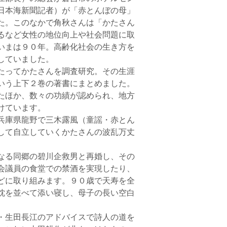
日本海新聞記者）が「赤とんぼの母」
た。このなかで角秋さんは「かたさん
るなど女性の地位向上や社会問題に取
いまは９０年。高齢化社会の生き方を
していました。
たってかたさんを調査研究。その生涯
いう上下２巻の著書にまとめました。
たほか、数々の功績が認められ、地方
けています。
兵庫県龍野で三木露風（童謡・赤とん
して自立していくかたさんの波乱万丈
なる同郷の碧川企救男と再婚し、その
会議員の食堂での禁酒を実現したり、
どに取り組みます。９０歳で天寿を全
枕を並べて添い寝し、母子の長い空白
・生田長江のアドバイスで詩人の道を