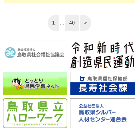
1
…
40
>