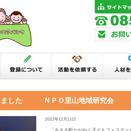
みました ＮＰＯ里山地域研究会
2022年12月11日
「みささ町かがやく子どもフェスティバ