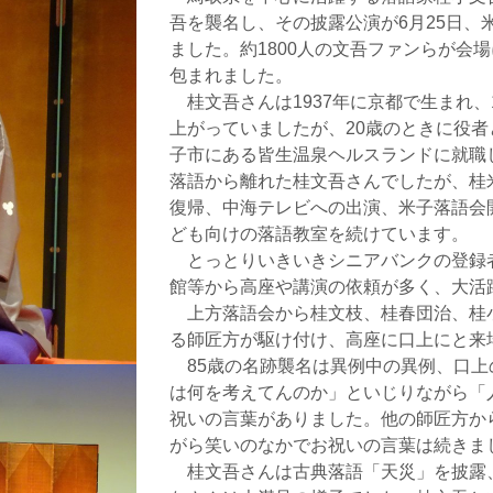
吾を襲名し、その披露公演が6月25日、
ました。約1800人の文吾ファンらが会
包まれました。
桂文吾さんは1937年に京都で生まれ、
上がっていましたが、20歳のときに役
子市にある皆生温泉ヘルスランドに就職
落語から離れた桂文吾さんでしたが、桂
復帰、中海テレビへの出演、米子落語会
ども向けの落語教室を続けています。
とっとりいきいきシニアバンクの登録
館等から高座や講演の依頼が多く、大活
上方落語会から桂文枝、桂春団治、桂
る師匠方が駆け付け、高座に口上にと来
85歳の名跡襲名は異例中の異例、口上
は何を考えてんのか」といじりながら「人
祝いの言葉がありました。他の師匠方か
がら笑いのなかでお祝いの言葉は続きま
桂文吾さんは古典落語「天災」を披露