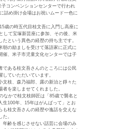
米子コンベンションセンターで行われ
場に詰め掛け会場はお祝いムード一色に
15歳の時五代目桂文吾に入門し高座に
者として宝塚新芸座に参加、その後、米
したという異色の経歴の持ち主です。
米朝の励ましを受けて落語家に正式に
開催、米子市児童文化センターでは子
者である桂文吾さんのところには公民
躍していただいています。
小文枝、森乃福郎、露の新治と錚々た
場者を楽しませてくれました。
のなかで桂文枝師匠は「85歳で襲名と
生100年、15年はがんばって」とお
らも桂文吾さんの経歴や逸話を交えな
した。
、年齢を感じさせない話芸に会場のみ