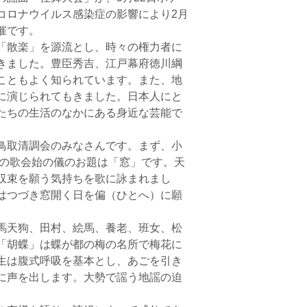
コロナウイルス感染症の影響により2月
催です。
「散楽」を源流とし、時々の権力者に
きました。豊臣秀吉、江戸幕府徳川綱
こともよく知られています。また、地
に演じられてもきました。日本人にと
たちの生活のなかにある身近な芸能で
鳥取清調会のみなさんです。まず、小
年の歌会始の儀のお題は「窓」です。天
収束を願う気持ちを歌に詠まれまし
はつづき窓開く日を偏（ひとへ）に願
馬天狗、田村、絵馬、養老、班女、松
「胡蝶」は蝶が都の梅の名所で梅花に
生は腹式呼吸を基本とし、あごを引き
に声を出します。大勢で謡う地謡の迫