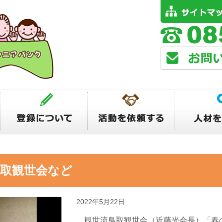
取観世会など
2022年5月22日
観世流鳥取観世会（近藤光会長）「春の