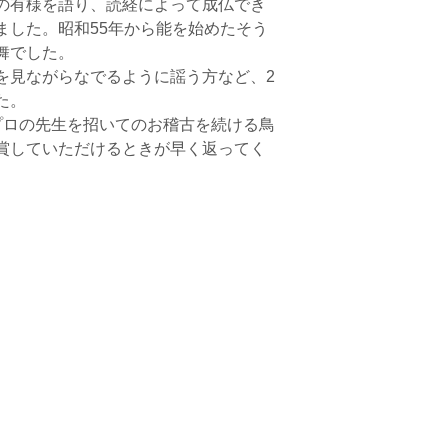
の有様を語り、読経によって成仏でき
ました。昭和55年から能を始めたそう
舞でした。
見ながらなでるように謡う方など、2
た。
ロの先生を招いてのお稽古を続ける鳥
賞していただけるときが早く返ってく