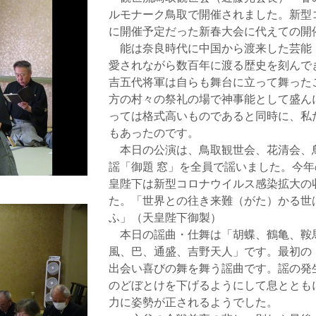
ルモナーク鳥取で開催されました。新型
に開催予定だった新春大会に代えての開
能は奈良時代に中国から渡来した芸能
愛されながら数百年に渡る歴史を刻んで
吉五代将軍は自らも舞台に立って舞った
方の村々の祭礼の場で神事能として盛ん
っては格式高いものであると同時に、私
もあったのです。
本日の公演は、鳥取観世会、花清会、
謡「御題 窓」を全員で謡いました。今
皇陛下は新型コロナウイルス感染拡大の
た。「世界との往き来難（がた）かる世
ふ」（天皇陛下御製）
本日の謡曲・仕舞は「胡蝶、鶴亀、鞍
風、巴、通盛、吉野天人」です。最初の
出会い喜びの舞を舞う謡曲です。謡の発
のどぼとけを下げるようにして息ととも
力に姿勢が正されるようでした。