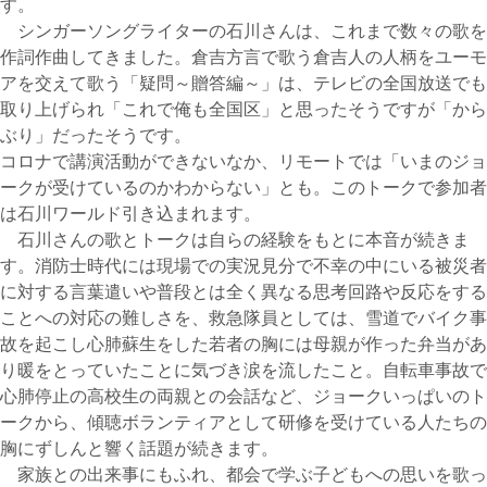
す。
シンガーソングライターの石川さんは、これまで数々の歌を
作詞作曲してきました。倉吉方言で歌う倉吉人の人柄をユーモ
アを交えて歌う「疑問～贈答編～」は、テレビの全国放送でも
取り上げられ「これで俺も全国区」と思ったそうですが「から
ぶり」だったそうです。
コロナで講演活動ができないなか、リモートでは「いまのジョ
ークが受けているのかわからない」とも。このトークで参加者
は石川ワールド引き込まれます。
石川さんの歌とトークは自らの経験をもとに本音が続きま
す。消防士時代には現場での実況見分で不幸の中にいる被災者
に対する言葉遣いや普段とは全く異なる思考回路や反応をする
ことへの対応の難しさを、救急隊員としては、雪道でバイク事
故を起こし心肺蘇生をした若者の胸には母親が作った弁当があ
り暖をとっていたことに気づき涙を流したこと。自転車事故で
心肺停止の高校生の両親との会話など、ジョークいっぱいのト
ークから、傾聴ボランティアとして研修を受けている人たちの
胸にずしんと響く話題が続きます。
家族との出来事にもふれ、都会で学ぶ子どもへの思いを歌っ