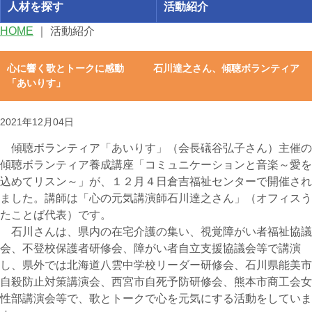
人材を探す
活動紹介
HOME
｜
活動紹介
心に響く歌とトークに感動 石川達之さん、傾聴ボランティア
「あいりす」
2021年12月04日
傾聴ボランティア「あいりす」（会長礒谷弘子さん）主催の
傾聴ボランティア養成講座「コミュニケーションと音楽～愛を
込めてリスン～」が、１２月４日倉吉福祉センターで開催され
ました。講師は「心の元気講演師石川達之さん」（オフィスう
たことば代表）です。
石川さんは、県内の在宅介護の集い、視覚障がい者福祉協議
会、不登校保護者研修会、障がい者自立支援協議会等で講演
し、県外では北海道八雲中学校リーダー研修会、石川県能美市
自殺防止対策講演会、西宮市自死予防研修会、熊本市商工会女
性部講演会等で、歌とトークで心を元気にする活動をしていま