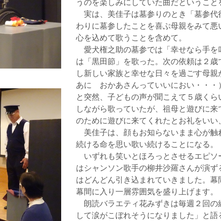
うのを楽しみにしていた曲だということ
実は、美佳子は墓参りのとき「墓参代
わりに墓参したことを喜ぶ母親をみて悪
心を込めて歌うことを含めて。
愛犬権之助の墓参では「幸せなら手を
は「黒田節」を歌った。次の依頼は２歳
し新しい家族と幸せな日々を過ごす母親
あに おかあさんっていいにおい・・・
と突然、子どもの声が聞こえて５歳くら
しながら歌っていたが、祖母と遊びに来
のために遊びに来てくれたとお礼をいい
美佳子は、顔もお知らないまま心が触
続ける命を思い歌い続けることになる。
いずれも笑いとほろっとさせるエピソ
はシャンソン歌手の柳井沙羅さんが演ず
はどんどん引き込まれていきました。幕
幕間に入り一層雰囲気を盛り上げます。
朗読バラエティ花みずきは毎週２回の
して涙がこぼれそうになりました」と語