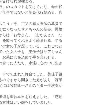
を告げられ感極まる。
行」のスカウトを受けており、母の代
い仕事ではないと墓参代行始める。真
叩こう」を、亡父の恩人医師の墓参で
で亡くなったサアちゃんの墓参。再婚
からは「お母さん」（おかあさん な
）を歌ってくれるよう頼まれる。する
いの女の子が座っている。こわごわと
ていた女の子を、美佳子はサアちゃん
、お墓に心を込めて手を合わせる。
れ合った人たち、永遠に心の中に生き
ードで包まれた舞台でした。美佳子役
るのですから聞きごたえがあり、聴衆
間には牧野隆一さんのギター生演奏が
練習を重ね本日を迎えました。「感動
る女性はいい顔をしていました。