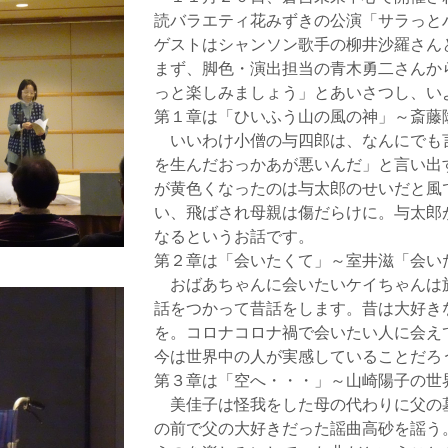
読バラエティ花みずきの公演「サラっと
ゲストはシャンソン歌手の柳井沙羅さん
まず、脚色・演出担当の青木勇二さんか
っと楽しみましょう」とあいさつし、い
第１章は「ひいふう山の風の神」～斎藤
いいわけ小僧の与四郎は、なんにでも
を生んだおっかあが悪いんだ」と言い出
が黄色くなったのは与太郎のせいだと風
い、飛ばされ母親は傷だらけに。与太郎
なるというお話です。
第２章は「会いたくて」～室井滋「会い
おばあちゃんに会いたいケイちゃんは
話をつかって昔話をします。昔は大好き
を。コロナコロナ禍で会いたい人に会え
今は世界中の人が実感していることだろ
第３章は「空へ・・・」～山崎陽子の世
美佳子は怪我をした母の代わりに父の
の前で父の大好きだった謡曲高砂を謡う