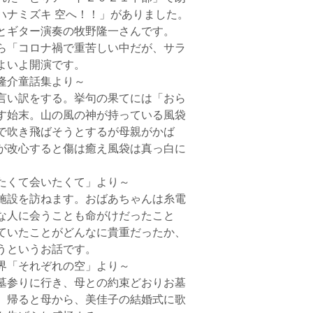
ハナミズキ 空へ！！」がありました。
とギター演奏の牧野隆一さんです。
ら「コロナ禍で重苦しい中だが、サラ
よいよ開演です。
隆介童話集より～
言い訳をする。挙句の果てには「おら
す始末。山の風の神が持っている風袋
で吹き飛ばそうとするが母親がかば
が改心すると傷は癒え風袋は真っ白に
たくて会いたくて」より～
施設を訪ねます。おばあちゃんは糸電
な人に会うことも命がけだったこと
ていたことがどんなに貴重だったか、
うというお話です。
界「それぞれの空」より～
墓参りに行き、母との約束どおりお墓
。帰ると母から、美佳子の結婚式に歌