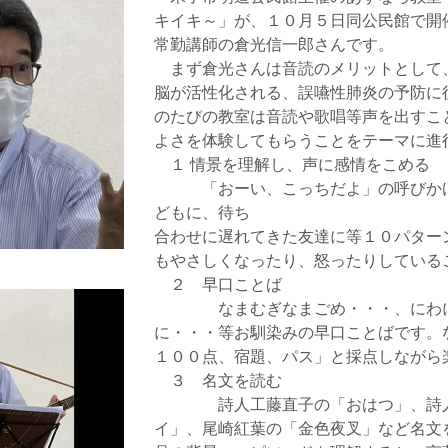
キイキ～」が、１０月５日同公民館で開
常勤講師の倉光信一郎さんです。
まず倉光さんは音読のメリットとして
脳が活性化される、誤嚥性肺炎の予防に
のたびの教室は音読や歌唱等声を出すこ
よさを体験してもらうことをテーマに進
１ 情景を理解し、声に感情をこめる
「おーい、こっちだよ」の呼びかけ
どもに、待ち
合わせに遅れてきた友達に等１０パター
もやさしくなったり、怒ったりしている
２ 早口ことば
なまむぎなまごめ・・・、にわには 
に・・・等お馴染みの早口ことばです。
１００点、宿題、パス」と採点しながら
３ 名文を読む
詩人工藤直子の「おはつ」、詩人ま
イ」、尾崎紅葉の「金色夜叉」など名文