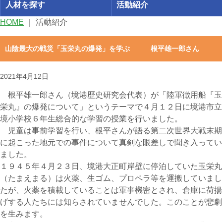
人材を探す
活動紹介
HOME
｜
活動紹介
山陰最大の戦災「玉栄丸の爆発」を学ぶ 根平雄一郎さん
2021年4月12日
根平雄一郎さん（境港歴史研究会代表）が「陸軍徴用船『玉
栄丸』の爆発について」というテーマで４月１２日に境港市立
境小学校６年生総合的な学習の授業を行いました。
児童は事前学習を行い、根平さんが語る第二次世界大戦末期
に起こった地元での事件について真剣な眼差しで聞き入ってい
ました。
１９４５年４月２３日、境港大正町岸壁に停泊していた玉栄丸
（たまえまる）は火薬、生ゴム、プロペラ等を運搬していまし
たが、火薬を積載していることは軍事機密とされ、倉庫に荷揚
げする人たちには知らされていませんでした。このことが悲劇
を生みます。