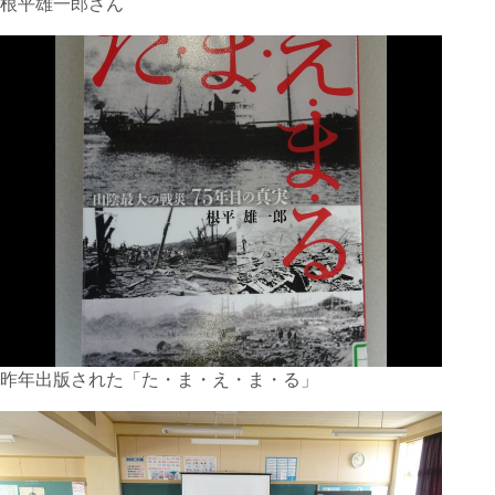
根平雄一郎さん
昨年出版された「た・ま・え・ま・る」