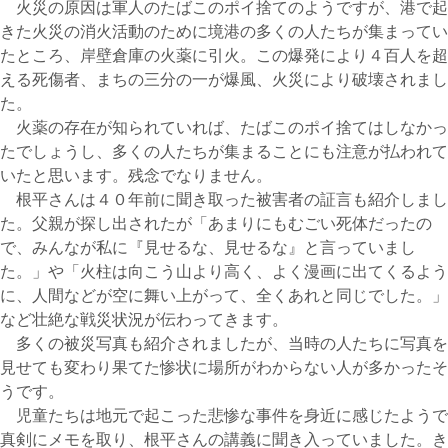
火災の原因は軍人のたばこのポイ捨てのようですが、港で起
きた火災の消火活動のために境港の多くの人たちが集まってい
たところ、岸壁倉庫の火薬に引火。この爆発により４百人を超
える死傷者、まちの三分の一が爆風、火災により破壊されまし
た。
火薬の存在が知られていれば、たばこのポイ捨てはしなかっ
たでしょうし、多くの人たちが集まることにも注意が払われて
いたと思います。残念でなりません。
根平さんは４０年前に聞き取った被害者の証言も紹介しまし
た。父親が探し出されたが「あまりにもむごい死体だったの
で、みんなが私に『見せるな、見せるな』と言っていまし
た。」や「火柱は向こう山より高く、よく漫画に出てくるよう
に、人間などが空に舞い上がって、全くあれと同じでした。」
など壮絶な戦災状況が伝わってきます。
多くの被災写真も紹介されましたが、当時の人たちに写真を
見せても変わり果てた惨状に場所がわからない人が多かったそ
うです。
児童たちは地元で起こった悲惨な事件を身近に感じたようで
真剣にメモを取り、根平さんの講義に聞き入っていました。き