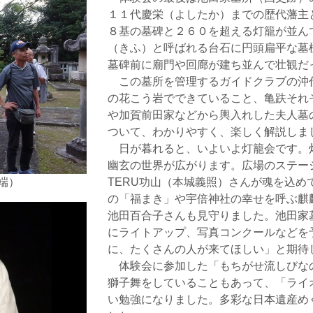
１１代慶栄（よしたか）までの歴代藩主
８基の墓碑と２６０を超える灯籠が並ん
（きふ）と呼ばれる台石に円頭扁平な墓
墓碑前に廟門や回廊が建ち並んで壮観だ
この墓所を管理するガイドクラブの沖
の花こう岩でできていること、亀趺それ
や加賀前田家などから輿入れした夫人墓
ついて、わかりやすく、楽しく解説しま
日が暮れると、いよいよ灯籠会です。
幽玄の世界が広がります。広場のステー
端）
TERU功山（本城義照）さんが魂を込め
の「福まき」や宇倍神社の幸せを呼ぶ麒
池田百合子さんも見守りました。池田家
にライトアップ、写真コンクールなどを
に、たくさんの人が来てほしい」と期待
体験会に参加した「もちがせ流しびな
獅子舞をしていることもあって、「ライ
い勉強になりました。多彩な日本遺産め