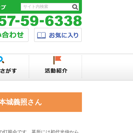
本城義照さん
の灯籠会です。墓所には初代光仲から