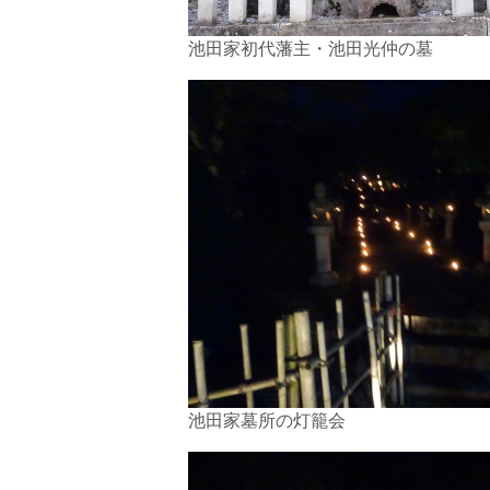
池田家初代藩主・池田光仲の墓
池田家墓所の灯籠会