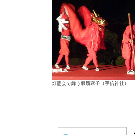
灯籠会で舞う麒麟獅子（宇倍神社）