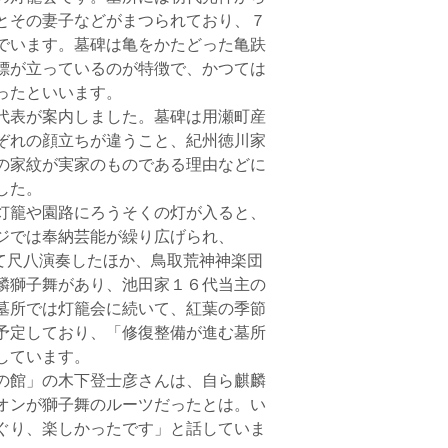
とその妻子などがまつられており、７
でいます。墓碑は亀をかたどった亀趺
標が立っているのが特徴で、かつては
ったといいます。
代表が案内しました。墓碑は用瀬町産
ぞれの顔立ちが違うこと、紀州徳川家
の家紋が実家のものである理由などに
した。
灯籠や園路にろうそくの灯が入ると、
ジでは奉納芸能が繰り広げられ、
て尺八演奏したほか、鳥取荒神神楽団
麟獅子舞があり、池田家１６代当主の
墓所では灯籠会に続いて、紅葉の季節
予定しており、「修復整備が進む墓所
しています。
の館」の木下登士彦さんは、自ら麒麟
オンが獅子舞のルーツだったとは。い
ぐり、楽しかったです」と話していま