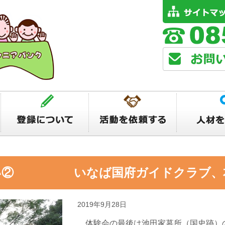
白い② いなば国府ガイドクラブ、
2019年9月28日
体験会の最後は池田家墓所（国史跡）