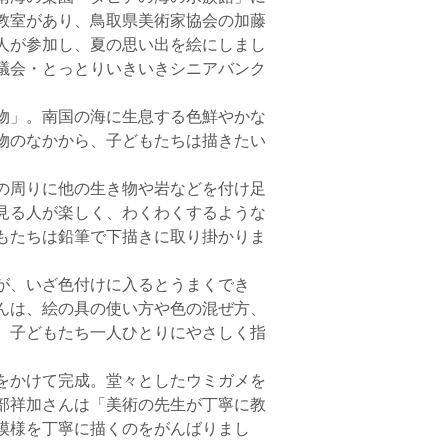
教室があり、鳥取県美術家協会の加藤
人が参加し、夏の思い出を絵にしまし
議会・とっとりいきいきシニアバンク
物」。南国の海に生息する色鮮やかな
物のなかから、子どもたちは描きたい
の周りに他の生き物や岩などを付け足
見る人が楽しく、わくわくするような
もたちは鉛筆で下描きに取り掛かりま
が、いざ色付けに入るとうまくでき
んは、絵の具の使い方や色の混ぜ方、
、子どもたち一人ひとりにやさしく指
をかけて完成。堂々としたウミガメを
部祥加さんは「美術の先生が丁寧に教
模様を丁寧に描くのをがんばりまし