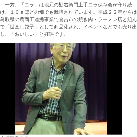
一方、「ニラ」は地元の勘右衛門土手ニラ保存会が守り続
け、１０ａほどの畑でも栽培されています。平成２２年からは
鳥取県の農商工連携事業で倉吉市の焼き肉・ラーメン店と組ん
で「世直し餃子」として商品化され、イベントなどでも売り出
し、「おいしい」と好評です。