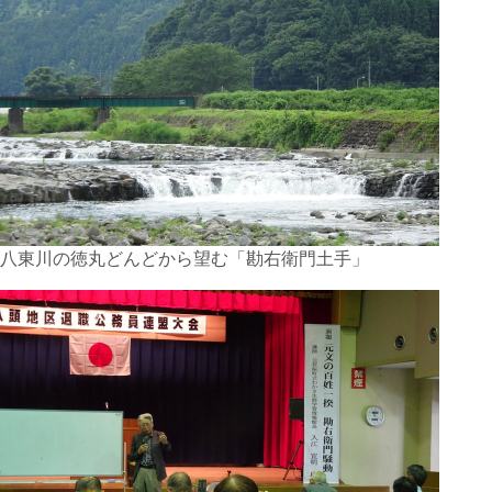
八東川の徳丸どんどから望む「勘右衛門土手」