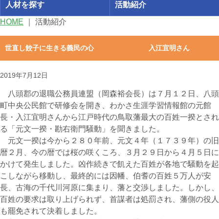
人材を探す
活動紹介
HOME
｜
活動紹介
世直し餃子に生きる義民の心 入江宜明さん
2019年7月12日
八頭郡の退職公務員連盟（岡森裕会長）は７月１２日、八頭
町中央公民館で研修会を開き、わかさ生涯学習情報館の元館
長・入江宜明さんから江戸時代の鳥取藩最大の百姓一揆とされ
る「元文一揆・勘右衛門騒動」を聞きました。
元文一揆は今から２８０年前、元文４年（１７３９年）の旧
暦２月、今の暦では桜の咲くころ、３月２９日から４月５日に
かけて発生しました。凶作続きで飢えた百姓が各地で騒動を起
こしながら移動し、最終的には因幡、伯耆の百姓５万人が安
長、古海の千代川河原に集まり、藩と交渉しました。しかし、
百姓の要求は取り上げられず、首謀者は処罰され、藩側の役人
も罷免されて決着しました。