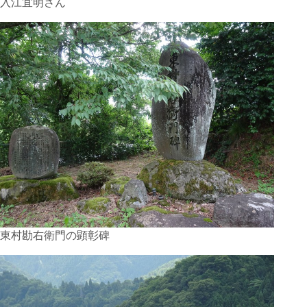
入江宜明さん
東村勘右衛門の顕彰碑