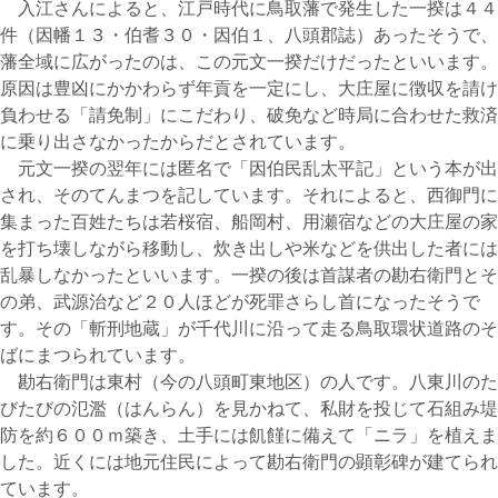
入江さんによると、江戸時代に鳥取藩で発生した一揆は４４
件（因幡１３・伯耆３０・因伯１、八頭郡誌）あったそうで、
藩全域に広がったのは、この元文一揆だけだったといいます。
原因は豊凶にかかわらず年貢を一定にし、大庄屋に徴収を請け
負わせる「請免制」にこだわり、破免など時局に合わせた救済
に乗り出さなかったからだとされています。
元文一揆の翌年には匿名で「因伯民乱太平記」という本が出
され、そのてんまつを記しています。それによると、西御門に
集まった百姓たちは若桜宿、船岡村、用瀬宿などの大庄屋の家
を打ち壊しながら移動し、炊き出しや米などを供出した者には
乱暴しなかったといいます。一揆の後は首謀者の勘右衛門とそ
の弟、武源治など２０人ほどが死罪さらし首になったそうで
す。その「斬刑地蔵」が千代川に沿って走る鳥取環状道路のそ
ばにまつられています。
勘右衛門は東村（今の八頭町東地区）の人です。八東川のた
びたびの氾濫（はんらん）を見かねて、私財を投じて石組み堤
防を約６００ｍ築き、土手には飢饉に備えて「ニラ」を植えま
した。近くには地元住民によって勘右衛門の顕彰碑が建てられ
ています。