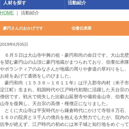
人材を探す
活動紹介
HOME
｜
活動紹介
豪円さんのおかげです 伯耆伝承隊
2019年6月05日
６月５日は大山寺中興の祖・豪円和尚の命日です。大山北壁
を望む豪円山の山頂に豪円地蔵がまつられており、伯耆伝承隊
やボランティアのみなさんが地蔵の周りや参道の草刈りをし、
お経をあげて遺徳をしのびました。
豪円和尚（１５３６～１６１１年）は汗入郡寺内村（米子市
淀江町）生まれ、戦国時代や江戸時代初期に活躍した天台宗の
僧侶です。戦火で焼失した比叡山延暦寺や備前金山寺、伯耆大
山寺を復興し、天台宗の高僧・権僧正になりました。
とくに大山寺は平安時代から鎌倉時代にかけて寺領６万石、
１６０の院房と３千人の僧兵を抱える大勢力でしたが、院内の
抗争が絶えず、江戸時代の初めには米子城と知行地をめぐって