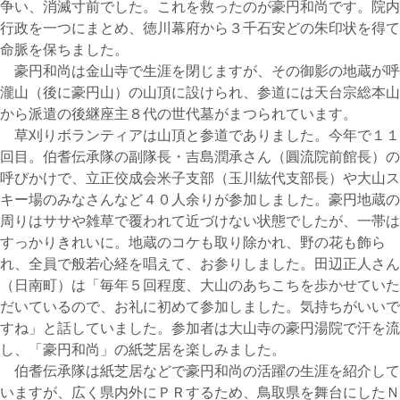
争い、消滅寸前でした。これを救ったのが豪円和尚です。院内
行政を一つにまとめ、徳川幕府から３千石安どの朱印状を得て
命脈を保ちました。
豪円和尚は金山寺で生涯を閉じますが、その御影の地蔵が呼
瀧山（後に豪円山）の山頂に設けられ、参道には天台宗総本山
から派遣の後継座主８代の世代墓がまつられています。
草刈りボランティアは山頂と参道でありました。今年で１１
回目。伯耆伝承隊の副隊長・吉島潤承さん（圓流院前館長）の
呼びかけで、立正佼成会米子支部（玉川紘代支部長）や大山ス
キー場のみなさんなど４０人余りが参加しました。豪円地蔵の
周りはササや雑草で覆われて近づけない状態でしたが、一帯は
すっかりきれいに。地蔵のコケも取り除かれ、野の花も飾ら
れ、全員で般若心経を唱えて、お参りしました。田辺正人さん
（日南町）は「毎年５回程度、大山のあちこちを歩かせていた
だいているので、お礼に初めて参加しました。気持ちがいいで
すね」と話していました。参加者は大山寺の豪円湯院で汗を流
し、「豪円和尚」の紙芝居を楽しみました。
伯耆伝承隊は紙芝居などで豪円和尚の活躍の生涯を紹介して
いますが、広く県内外にＰＲするため、鳥取県を舞台にしたＮ