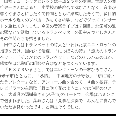
山郷ミュージックビレッジは平成２５年の誕生。世話人の葉
狩健一さんによると、小学校の統廃合で沈むことなく、音楽が
響くやまさとにしたくて仲間とともに結成したそうで、多目的
ホールや近くのソバ店「みちくさの駅」などでジャズコンサー
トを重ねてきました。今回の音楽ライブは７回目。北栄町の道
の駅などで活動しているトランぺッターの田中みつとしさんと
その仲間たちを招きました。
田中さんはトランペットの詩人といわれた故ニニ・ロッソの
指導を受け、国内外で活躍。「にっぽんの詩」「漁火のトラン
ペット」「そよかぜのトランペット」などのアルバムのほか、
帰郷後は北栄町の町歌や音頭などをつくっています。
「Ｒ３７３やまさと」ではエレクトーンの干村ひろこさん
(米子市)とともに、「慕情」「中国地方の子守歌」「砂に書い
たラブレター」など、アンコール曲を含めて１４曲を披露。テ
レビドラマの主題歌「野に咲く花のように」では仲間のひと
り、大道具の隠樹肇さん(米子市)のリードで、会場はハミング
で包まれました。葉狩さんは「見事な演奏で、みんなに喜んで
いただき良かったです」と満足そうでした。