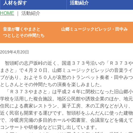
人材を探す
活動紹介
HOME
｜
活動紹介
音楽が響くやまさと 山郷ミュージックビレッジ・田中み
つとしとその仲間たち
2019年4月20日
智頭町の志戸坂峠の近く、国道３７３号沿いの「Ｒ３７３や
まさと」で４月２０日、山郷ミュージックビレッジの音楽ライ
ブがあり、およそ５０人が哀愁のトランペット奏者・田中みつ
としさんとその仲間たちの演奏を楽しみました。
「Ｒ３７３やまさと」は平成２４年に閉校になった旧山郷小
学校を活用した複合施設。地区公民館や誘致企業のほか、地元
住民による農家レストラン、菓子工房、木の工房などが入り、
近く民宿も開業する運びです。智頭杉をふんだんに使った建物
で、冷暖房完備の多目的ホールや図書室、会議室などを備えて
コンサートや研修会などに貸し出しています。