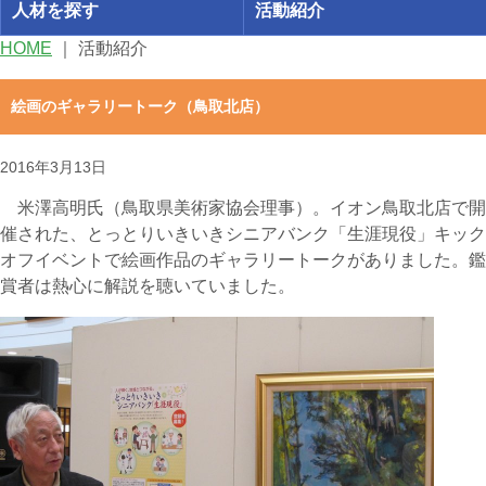
人材を探す
活動紹介
HOME
｜
活動紹介
絵画のギャラリートーク（鳥取北店）
2016年3月13日
米澤高明氏（鳥取県美術家協会理事）。イオン鳥取北店で開
催された、とっとりいきいきシニアバンク「生涯現役」キック
オフイベントで絵画作品のギャラリートークがありました。鑑
賞者は熱心に解説を聴いていました。