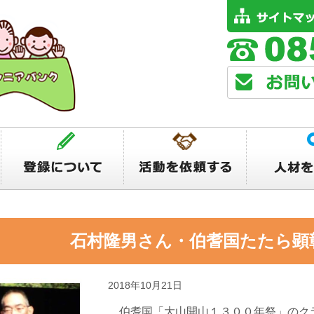
へ 石村隆男さん・伯耆国たたら顕
2018年10月21日
伯耆国「大山開山１３００年祭」のク