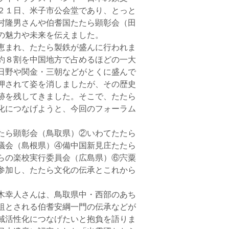
２１日、米子市公会堂であり、とっと
村隆男さんや伯耆国たたら顕彰会（田
の魅力や未来を伝えました。
恵まれ、たたら製鉄が盛んに行われま
約８割を中国地方で占めるほどの一大
日野や関金・三朝などがとくに盛んで
押されて姿を消しましたが、その歴史
跡を残してきました。そこで、たたら
化につなげようと、今回のフォーラム
たら顕彰会（鳥取県）②いわてたたら
議会（島根県）④備中国新見庄たたら
らの楽校実行委員会（広島県）⑥宍粟
参加し、たたら文化の伝承とこれから
木幸人さんは、鳥取県中・西部のあち
祖とされる伯耆安綱一門の伝承などが
域活性化につなげたいと抱負を語りま