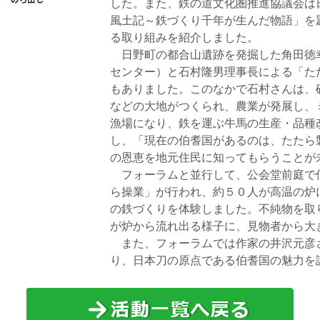
した。また、鉄の道文化圏推進協議会は
風土記～鉄づくり千年が生んだ物語」を
る取り組みを紹介しました。
日野町の都合山遺跡を発掘した角田徳
センター）と石村隆男理事長による「た
もありました。このなかで石村さんは、
などの大地がつくられ、農業が発展し、
漁場になり、鉄を運ぶ牛馬の生産・品種
し、「現在の伯耆国があるのは、たたら製
の恩恵を地元住民に知ってもらうことが
フォーラムと並行して、公会堂前庭で
ら操業」が行われ、約５０人が高温の炉
の鉄づくりを体験しました。不純物を取
が炉から流れ出る様子に、見物者から大
また、フォーラムでは作家の井沢元彦
り、日本刀の原点である伯耆国の魅力を