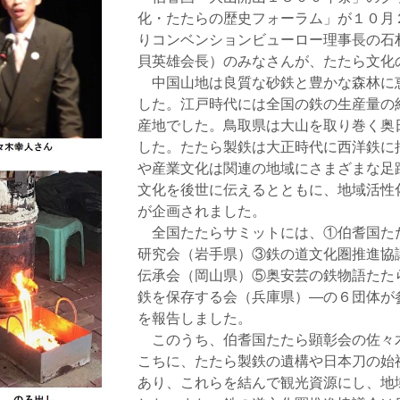
化・たたらの歴史フォーラム」が１０月
りコンベンションビューロー理事長の石
貝英雄会長）のみなさんが、たたら文化
中国山地は良質な砂鉄と豊かな森林に
した。江戸時代には全国の鉄の生産量の
産地でした。鳥取県は大山を取り巻く奥
した。たたら製鉄は大正時代に西洋鉄に
や産業文化は関連の地域にさまざまな足
文化を後世に伝えるとともに、地域活性
が企画されました。
全国たたらサミットには、①伯耆国た
研究会（岩手県）③鉄の道文化圏推進協
伝承会（岡山県）⑤奥安芸の鉄物語たた
鉄を保存する会（兵庫県）―の６団体が
を報告しました。
このうち、伯耆国たたら顕彰会の佐々
こちに、たたら製鉄の遺構や日本刀の始
あり、これらを結んで観光資源にし、地