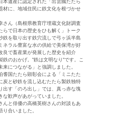
日本遺産に認定された「出雲國たたら
題材に、地域住民に鉄文化を根づかせ
幸さん（島根県教育庁埋蔵文化財調査
たらで日本の歴史をひも解く」トーク
砂鉄を取り出す鉄穴流しで弓ヶ浜半島
ミネラル豊富な水の供給で美保湾が好
改良で畜産業が発展した歴史を紹介
鉄のおかげ。“鉄は文明なり“です。こ
未来につながる」と強調しました。
伯耆国たたら顕彰会による「ミニたた
に炭と砂鉄を流し込むたたら製鉄独特
り出す「のろ出し」では、真っ赤な塊
きな歓声があがっていました。
さんと俳優の高橋英樹さんの対談もあ
語り合いました。