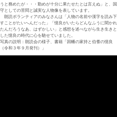
うと務めたが・・・勤めが十分に果たせたとは言えぬ」と、国
守としての苦悶と誠実な人物像を表しています。
朗読ボランティアのみなさんは「人物の名前や漢字を読み下
すことがたいへんだった」「憶良がいたらどんなふうに聞かれ
たんだろうなあ、はずかしい」と感想を述べながら生き生きと
した憶良の時代に心を馳せていました。
写真の説明：朗読会の様子、書籍「因幡の家持と伯耆の憶良
（令和３年９月発刊）」