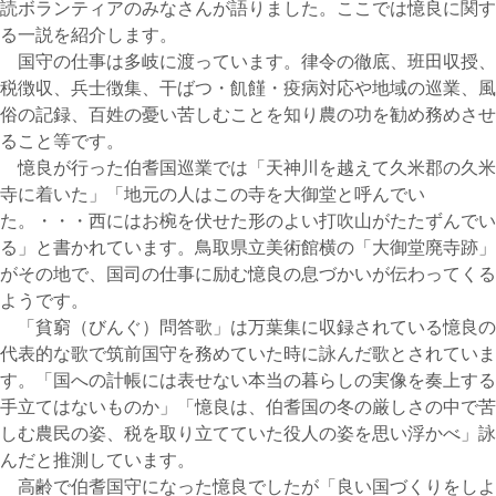
読ボランティアのみなさんが語りました。ここでは憶良に関す
る一説を紹介します。
国守の仕事は多岐に渡っています。律令の徹底、班田収授、
税徴収、兵士徴集、干ばつ・飢饉・疫病対応や地域の巡業、風
俗の記録、百姓の憂い苦しむことを知り農の功を勧め務めさせ
ること等です。
憶良が行った伯耆国巡業では「天神川を越えて久米郡の久米
寺に着いた」「地元の人はこの寺を大御堂と呼んでい
た。・・・西にはお椀を伏せた形のよい打吹山がたたずんでい
る」と書かれています。鳥取県立美術館横の「大御堂廃寺跡」
がその地で、国司の仕事に励む憶良の息づかいが伝わってくる
ようです。
「貧窮（びんぐ）問答歌」は万葉集に収録されている憶良の
代表的な歌で筑前国守を務めていた時に詠んだ歌とされていま
す。「国への計帳には表せない本当の暮らしの実像を奏上する
手立てはないものか」「憶良は、伯耆国の冬の厳しさの中で苦
しむ農民の姿、税を取り立てていた役人の姿を思い浮かべ」詠
んだと推測しています。
高齢で伯耆国守になった憶良でしたが「良い国づくりをしよ