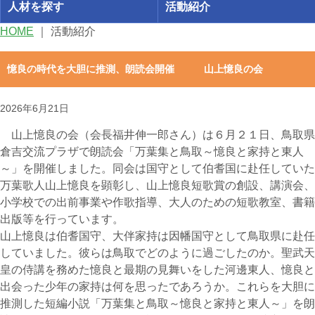
人材を探す
活動紹介
HOME
｜
活動紹介
憶良の時代を大胆に推測、朗読会開催 山上憶良の会
2026年6月21日
山上憶良の会（会長福井伸一郎さん）は６月２１日、鳥取県
倉吉交流プラザで朗読会「万葉集と鳥取～憶良と家持と東人
～」を開催しました。同会は国守として伯耆国に赴任していた
万葉歌人山上憶良を顕彰し、山上憶良短歌賞の創設、講演会、
小学校での出前事業や作歌指導、大人のための短歌教室、書籍
出版等を行っています。
山上憶良は伯耆国守、大伴家持は因幡国守として鳥取県に赴任
していました。彼らは鳥取でどのように過ごしたのか。聖武天
皇の侍講を務めた憶良と最期の見舞いをした河邊東人、憶良と
出会った少年の家持は何を思ったであろうか。これらを大胆に
推測した短編小説「万葉集と鳥取～憶良と家持と東人～」を朗