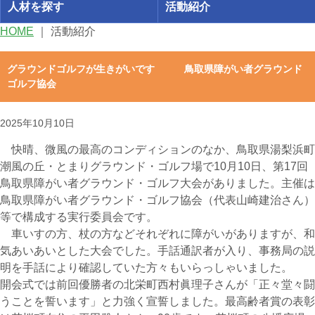
人材を探す
活動紹介
HOME
｜
活動紹介
グラウンドゴルフが生きがいです 鳥取県障がい者グラウンド
ゴルフ協会
2025年10月10日
快晴、微風の最高のコンディションのなか、鳥取県湯梨浜町
潮風の丘・とまりグラウンド・ゴルフ場で10月10日、第17回
鳥取県障がい者グラウンド・ゴルフ大会がありました。主催は
鳥取県障がい者グラウンド・ゴルフ協会（代表山崎建治さん）
等で構成する実行委員会です。
車いすの方、杖の方などそれぞれに障がいがありますが、和
気あいあいとした大会でした。手話通訳者が入り、事務局の説
明を手話により確認していた方々もいらっしゃいました。
開会式では前回優勝者の北栄町西村眞理子さんが「正々堂々闘
うことを誓います」と力強く宣誓しました。最高齢者賞の表彰